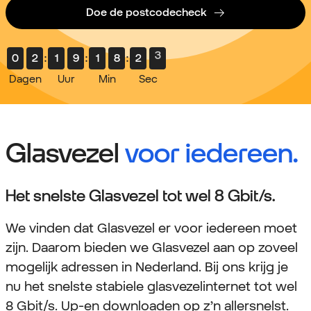
Doe de postcodecheck
2
0
2
:
1
9
:
1
8
:
2
Dagen
Uur
Min
Sec
Glasvezel
voor iedereen.
Het snelste Glasvezel tot wel 8 Gbit/s.
We vinden dat Glasvezel er voor iedereen moet
zijn. Daarom bieden we Glasvezel aan op zoveel
mogelijk adressen in Nederland. Bij ons krijg je
nu het snelste stabiele glasvezelinternet tot wel
8 Gbit/s. Up-en downloaden op z’n allersnelst.