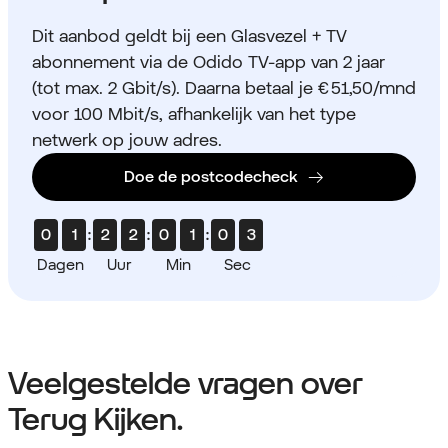
Dit aanbod geldt bij een Glasvezel + TV
abonnement via de Odido TV-app van 2 jaar
(tot max. 2 Gbit/s). Daarna betaal je € 51,50/mnd
voor 100 Mbit/s, afhankelijk van het type
netwerk op jouw adres.
Doe de postcodecheck
0
1
:
2
2
:
0
1
:
0
Dagen
Uur
Min
Sec
Veelgestelde vragen over
Terug Kijken.