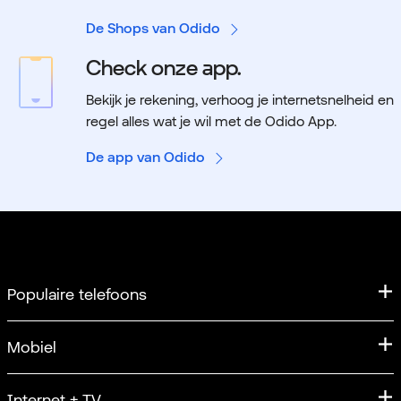
De Shops van Odido
Check onze app.
Bekijk je rekening, verhoog je internetsnelheid en
regel alles wat je wil met de Odido App.
De app van Odido
Populaire telefoons
iPhone
Mobiel
iPhone 17
Mobiel abonnement
Internet + TV
Apple iPhone 17 Pro