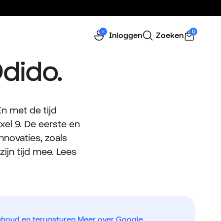
0
Inloggen
Zoeken
Odido.
En met de tijd
xel 9. De eerste en
novaties, zoals
ijn tijd mee. Lees
oud en terugsturen.
Meer over Google.