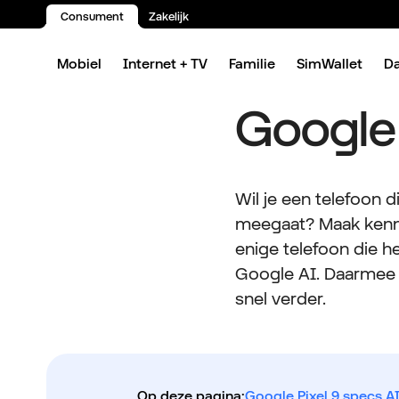
Consument
Zakelijk
Spring naar inhoud
Mobiel
Internet + TV
Familie
SimWallet
D
Google 
Wil je een telefoon d
meegaat? Maak kenn
enige telefoon die h
Google AI. Daarmee g
snel verder.
Op deze pagina:
Google Pixel 9 specs.
AI