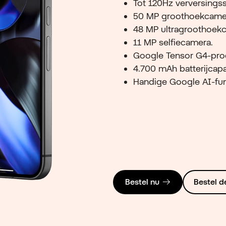
Tot 120Hz verversingss
50 MP groothoekcame
48 MP ultragroothoek
11 MP selfiecamera.
Google Tensor G4-pro
4.700 mAh batterijcapa
Handige Google AI-func
Bestel nu
Bestel de