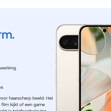
rm.
werking.
e.
voor haarscherp beeld. Het
 film kijkt of een game
aakt je telefoonbeleving