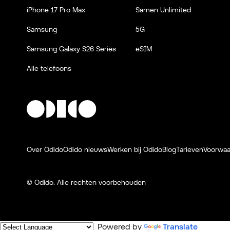
iPhone 17 Pro Max
Samen Unlimited
Samsung
5G
Samsung Galaxy S26 Series
eSIM
Alle telefoons
Over Odido
Odido nieuws
Werken bij Odido
Blog
Tarieven
Voorwa
© Odido.
Alle rechten voorbehouden
Powered by
Translate