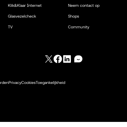
Klik&Klaar Internet
Neem contact op
Glasvezelcheck
Shops
TV
Community
Twitter
Facebook
LinkedIn
Forum
arden
Privacy
Cookies
Toegankelijkheid