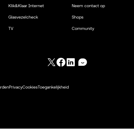
Klik&Klaar Internet
Neem contact op
Glasvezelcheck
Shops
TV
Community
Twitter
Facebook
LinkedIn
Forum
arden
Privacy
Cookies
Toegankelijkheid