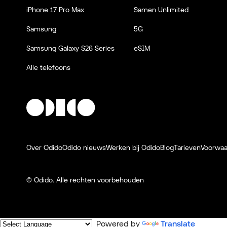
iPhone 17 Pro Max
Samen Unlimited
Samsung
5G
Samsung Galaxy S26 Series
eSIM
Alle telefoons
Over Odido
Odido nieuws
Werken bij Odido
Blog
Tarieven
Voorwa
© Odido.
Alle rechten voorbehouden
Powered by
Translate