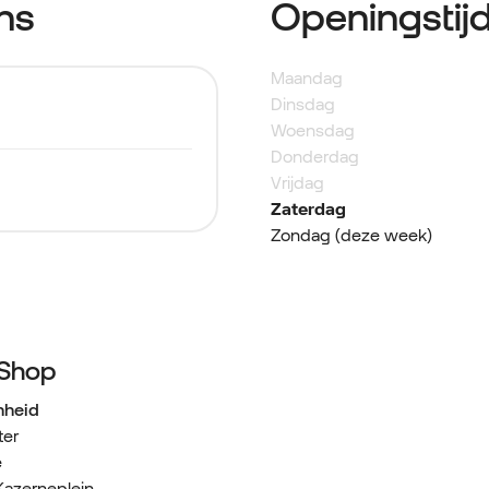
ns
Openingstij
Maandag
Dinsdag
Woensdag
Donderdag
Vrijdag
Zaterdag
Zondag (deze week)
 Shop
nheid
ter
e
Kazerneplein