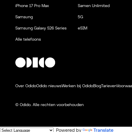
iPhone 17 Pro Max
Samen Unlimited
Samsung
5G
Samsung Galaxy S26 Series
eSIM
Alle telefoons
Over Odido
Odido nieuws
Werken bij Odido
Blog
Tarieven
Voorwa
© Odido.
Alle rechten voorbehouden
Powered by
Translate