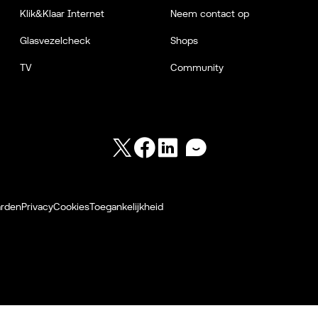
Klik&Klaar Internet
Neem contact op
Glasvezelcheck
Shops
TV
Community
Twitter
Facebook
LinkedIn
Forum
arden
Privacy
Cookies
Toegankelijkheid