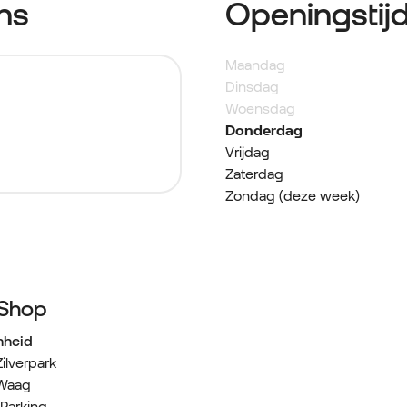
ns
Openingstij
Maandag
Dinsdag
Woensdag
Donderdag
Vrijdag
Zaterdag
Zondag (deze week)
 Shop
nheid
ilverpark
 Waag
Parking