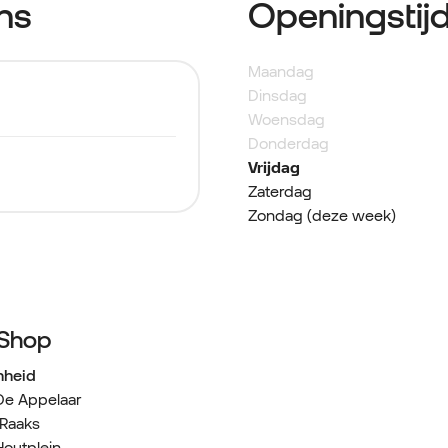
ns
Openingstij
Maandag
Dinsdag
Woensdag
Donderdag
Vrijdag
Zaterdag
Zondag (deze week)
 Shop
nheid
De Appelaar
 Raaks
Houtplein