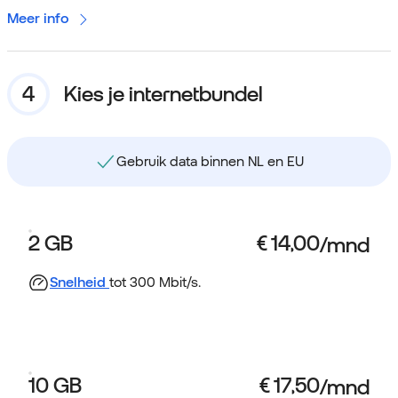
Meer info
Kies je internetbundel
Gebruik data binnen NL en EU
Bundel is m
2 GB
Snelheid
tot 300 Mbit/s.
10 GB