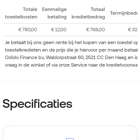
Totale
Eenmalige
Totaal
Termijnbedr
toestelkosten
betaling
kredietbedrag
€
780,00
€
12,00
€
768,00
€
32,
Je betaalt bij ons geen rente bij het kopen van een toestel o
toestelkredieten en de prijs die je hiervoor per maand betaa
Odido Finance bv, Waldorpstraat 60, 2521 CC Den Haag en is
vraag in de winkel of via onze Service naar de kredietvoorwa
Specificaties