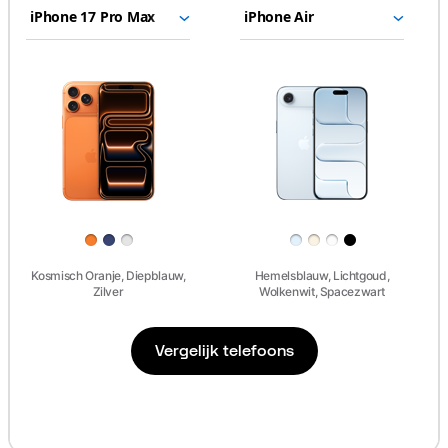
Kies
Selecteer
Selecteer
iPhone Air
modellen
een
een
om
model
model
te
Afbeeldingen
vergelijken.
Uitvoering
Kosmisch Oranje, Diepblauw,
Hemelsblauw, Lichtgoud,
Zilver
Wolkenwit, Spacezwart
Vergelijk telefoons