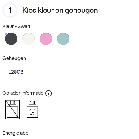
Kies kleur en geheugen
Kleur
- Zwart
Geheugen
128GB
Oplader informatie
4,5
23
W
USB PD
Energielabel