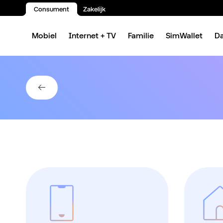
Consument
Zakelijk
Spring naar inhoud
Mobiel
Internet + TV
Familie
SimWallet
D
Terug naar Service die je verder helpt.