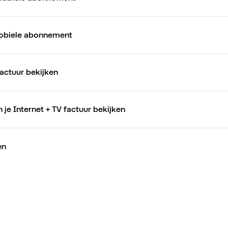
mobiele abonnement
factuur bekijken
n je Internet + TV factuur bekijken
en