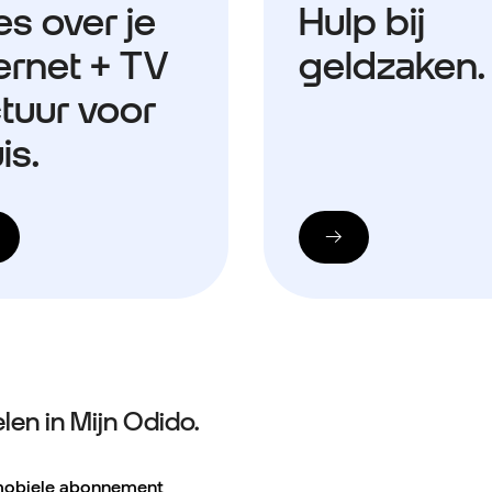
es over je
Hulp bij
ernet + TV
geldzaken.
ctuur voor
is.
elen in Mijn Odido.
 mobiele abonnement