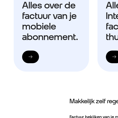
Alles over de
All
factuur van je
Int
mobiele
fa
abonnement.
thu
Makkelijk zelf reg
Factuur bekijken van je