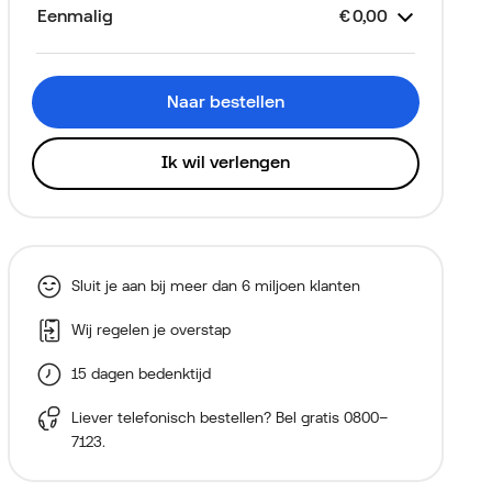
Eenmalig
€
0,00
Kostenspe
Aansluitkosten (via je
€
0,00
Alleen voor nieuwe klanten
eerste factuur)
Naar bestellen
Ik wil verlengen
Sluit je aan bij meer dan 6 miljoen klanten
Wij regelen je overstap
15 dagen bedenktijd
Liever telefonisch bestellen? Bel gratis
0800–
7123
.