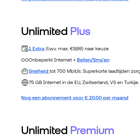
Unlimited
Plus
1 Extra
(t.w.v. max. €9,99) naar keuze
Onbeperkt Internet +
Bellen/Sms’en
Snelheid
tot 700 Mbit/s: Superkorte laadtijden zo
75 GB Internet in de EU, Zwitserland, VS en Turkije.
Nog een abonnement voor
€
20,00
per maand
Unlimited
Premium