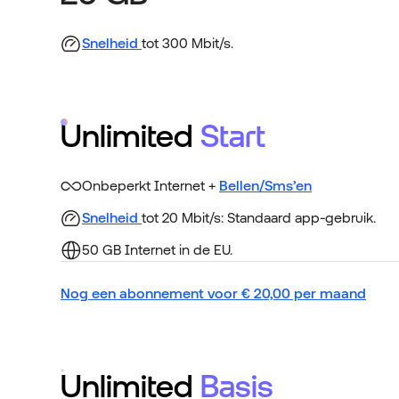
Snelheid
tot 300 Mbit/s.
Unlimited
Start
Onbeperkt Internet +
Bellen/Sms’en
Snelheid
tot 20 Mbit/s: Standaard app-gebruik.
50 GB Internet in de EU.
Nog een abonnement voor
€
20,00
per maand
Unlimited
Basis