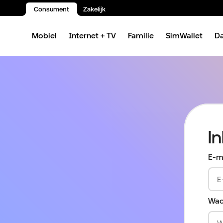
Consument
Zakelijk
Spring naar inhoud
Mobiel
Internet + TV
Familie
SimWallet
D
I
E-m
Wac