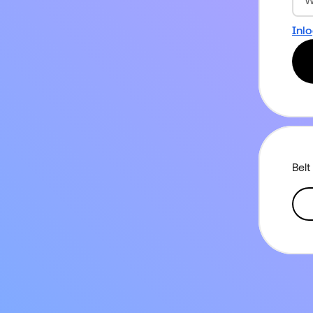
Inl
Belt