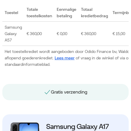
Totale
Eenmalige
Totaal
Toestel
Termijnb
toestelkosten
betaling
kredietbedrag
Samsung
Galaxy
€ 360,00
€ 0,00
€ 360,00
€ 15,00
A57
Het toestelkrediet wordt aangeboden door Odido Finance bv, Waldor
aflopend goederenkrediet.
Lees meer
of vraag in de winkel of via 
standaardinformatieblad.
Gratis nummerbehoud
Samsung Galaxy A17