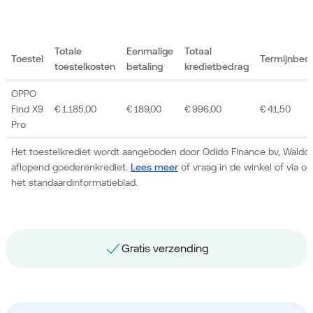
Totale
Eenmalige
Totaal
Toestel
Termijnbed
toestelkosten
betaling
kredietbedrag
OPPO
Find X9
€ 1.185,00
€ 189,00
€ 996,00
€ 41,50
Pro
Het toestelkrediet wordt aangeboden door Odido Finance bv, Waldor
aflopend goederenkrediet.
Lees meer
of vraag in de winkel of via 
het standaardinformatieblad.
Gratis nummerbehoud