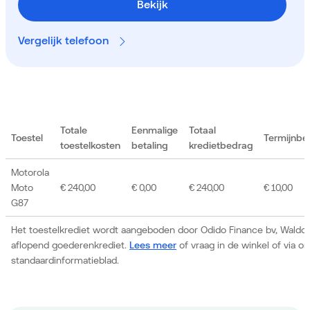
Bekijk
Vergelijk telefoon
Totale
Eenmalige
Totaal
Toestel
Termijnbe
toestelkosten
betaling
kredietbedrag
Motorola
Moto
€ 240,00
€ 0,00
€ 240,00
€ 10,00
G87
Het toestelkrediet wordt aangeboden door Odido Finance bv, Waldor
aflopend goederenkrediet.
Lees meer
of vraag in de winkel of via 
standaardinformatieblad.