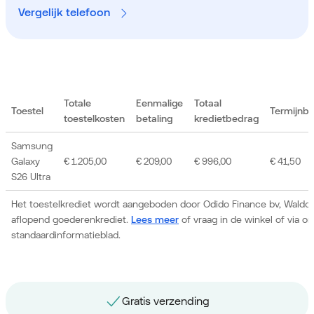
Vergelijk telefoon
Totale
Eenmalige
Totaal
Toestel
Termijnb
toestelkosten
betaling
kredietbedrag
Samsung
Galaxy
€ 1.205,00
€ 209,00
€ 996,00
€ 41,50
S26 Ultra
Het toestelkrediet wordt aangeboden door Odido Finance bv, Waldor
aflopend goederenkrediet.
Lees meer
of vraag in de winkel of via 
standaardinformatieblad.
Gratis nummerbehoud