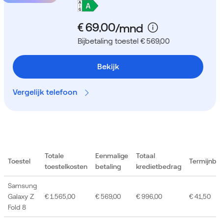
Bijbetaling toestel € 569,00
Bekijk
Vergelijk telefoon
Totale
Eenmalige
Totaal
Toestel
Termijnb
toestelkosten
betaling
kredietbedrag
Samsung
Galaxy Z
€ 1.565,00
€ 569,00
€ 996,00
€ 41,50
Fold 8