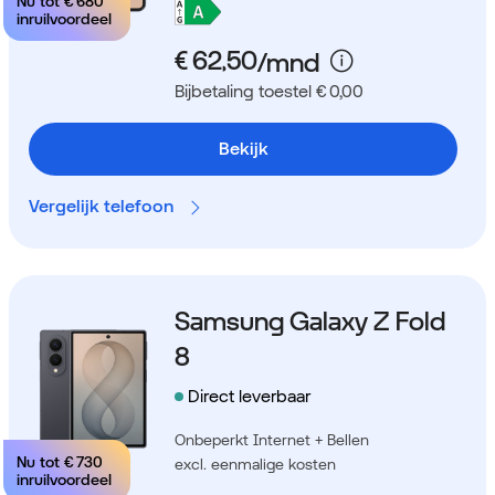
Nu tot
€ 680
inruilvoordeel
Bijbetaling toestel € 0,00
Bekijk
Vergelijk telefoon
Samsung Galaxy Z Fold
8
Direct leverbaar
Onbeperkt Internet + Bellen
Nu tot
€ 730
excl. eenmalige kosten
inruilvoordeel