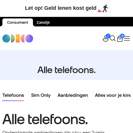
Let op! Geld lenen kost geld
Consument
Zakelijk
Spring naar inhoud
0
Alle telefoons.
Telefoons
Sim Only
Aanbiedingen
Alles voor je kind
Alle telefoons.
Onderstaande aanbiedingen zijn o.b.v. een 2-jarig