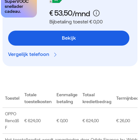
SuperVOOC
snellader
cadeau.
Bijbetaling toestel € 0,00
Bekijk
Vergelijk telefoon
Totale
Eenmalige
Totaal
Toestel
Termijnbed
toestelkosten
betaling
kredietbedrag
OPPO
Reno16
€ 624,00
€ 0,00
€ 624,00
€ 26,00
F
Het toestelkrediet wordt aangeboden door Odido Finance bv, Waldor