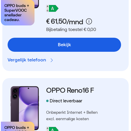
OPPO buds +
SuperVOOC
snellader
cadeau.
Bijbetaling toestel € 0,00
Bekijk
Vergelijk telefoon
OPPO Reno16 F
Direct leverbaar
Onbeperkt Internet + Bellen
excl. eenmalige kosten
OPPO buds +