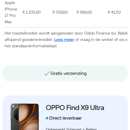
Apple
iPhone
€ 1.335,00
€ 339,00
€ 996,00
€ 41,50
17 Pro
Max
Het toestelkrediet wordt aangeboden door Odido Finance bv, Waldor
aflopend goederenkrediet.
Lees meer
of vraag in de winkel of via 
het standaardinformatieblad.
Gratis nummerbehoud
OPPO Find X9 Ultra
Direct leverbaar
Onbeperkt Internet + Bellen