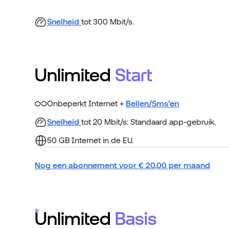
Snelheid
tot 300 Mbit/s.
Unlimited
Start
Onbeperkt Internet +
Bellen/Sms’en
Snelheid
tot 20 Mbit/s: Standaard app-gebruik.
50 GB Internet in de EU.
Nog een abonnement voor
€
20,00
per maand
Unlimited
Basis