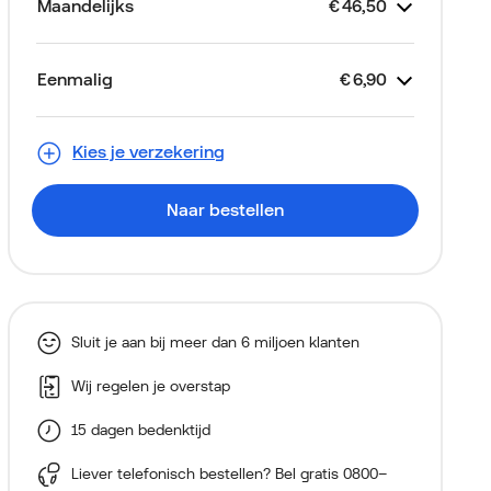
Maandelijks
€
46,50
Kostenspe
Je abonnement
Looptijd 2 jaar
Unlimited Basis
Toestelkrediet
Simkaart
€
€
€
46,50
Gratis
27,50
19,00
Eenmalig
€
6,90
Kostenspe
Fairphone (Gen. 6) 256GB
Thuiskopieheffing
Aansluitkosten (via je
€
€
€
0,00
0,00
6,90
Alleen voor nieuwe klanten
Groen
eerste factuur)
Kies je verzekering
Naar bestellen
Sluit je aan bij meer dan 6 miljoen klanten
Wij regelen je overstap
15 dagen bedenktijd
Liever telefonisch bestellen? Bel gratis
0800–