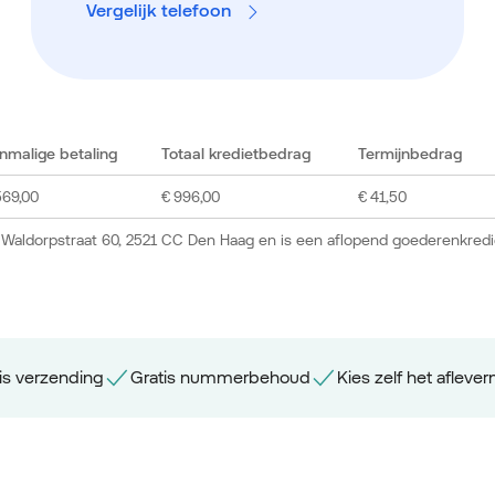
Vergelijk telefoon
nmalige betaling
Totaal kredietbedrag
Termijnbedrag
569,00
€ 996,00
€ 41,50
 Waldorpstraat 60, 2521 CC Den Haag en is een aflopend goederenkredi
is verzending
Gratis nummerbehoud
Kies zelf het aflev