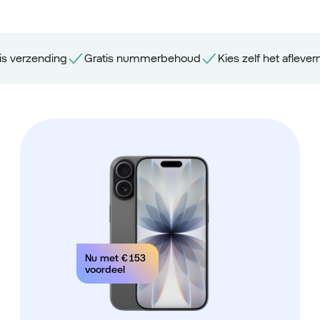
is verzending
Gratis nummerbehoud
Kies zelf het aflev
Nu met
€ 153
voordeel