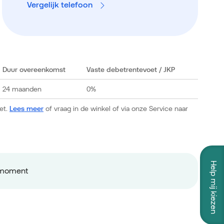
Vergelijk telefoon
Duur overeenkomst
Vaste debetrentevoet
/ JKP
24 maanden
0%
et.
Lees meer
of vraag in de winkel of via onze Service naar
Help mij kiezen
ermoment