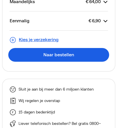
Maandelijks
€
64,00
Kostenspe
Je abonnement
Looptijd 2 jaar
Unlimited Basis
Toestelkrediet
Simkaart
€
€
€
64,00
Gratis
36,50
27,50
Eenmalig
€
6,90
Kostenspe
Apple iPhone 16 Plus
Thuiskopieheffing
Aansluitkosten (via je
€
€
€
0,00
0,00
6,90
Alleen voor nieuwe klanten
128GB Zwart
eerste factuur)
Kies je verzekering
Naar bestellen
Sluit je aan bij meer dan 6 miljoen klanten
Wij regelen je overstap
15 dagen bedenktijd
Liever telefonisch bestellen? Bel gratis
0800–