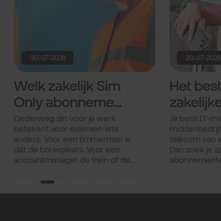
30-07-2026
30-07-202
Welk zakelijk Sim
Het bes
Only abonnement
zakelijk
past bij jou
abonne
Onderweg zijn voor je werk
Je bent IT-ma
betekent voor iedereen iets
middenbedrijf
onderweg?
mkb en
anders. Voor een timmerman is
telecom van e
grootzak
dat de bouwplaats. Voor een
Dan zoek je z
accountmanager de trein of de
abonnementen 
auto naar de volgende klant. Wat
Die je zelf ma
jullie gemeen hebben? Je hebt
Met een betr
een betrouwbare verbinding
verbinding. En
nodig, waar je ook bent.
als je die nod
welke abonne