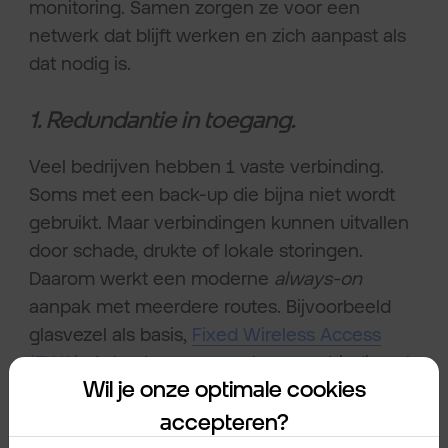
monitoring. Samen zorgen ze voor een
netwerk dat blijft werken en zich aanpast als
dat nodig is.
1. Redundantie in toegang.
Veel bedrijven hebben 1 vaste verbinding.
Soms met een back-up die bijna niet wordt
gebruikt. Maar verbindingen kunnen uitvallen
door schade, drukte of lokale storingen.
Daarom werkt een moderne
always-on
aanpak met meerdere routes. Bijvoorbeeld
glasvezel als basis,
Fixed Wireless Access
(FWA)
als back-up en een koperverbinding als
Wil je onze optimale cookies
extra zekerheid. Niet 1 techniek maakt het
verschil, maar de combinatie.
accepteren?