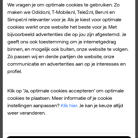
We vragen je om optimale cookies te gebruiken. Zo
2. Flexibel op- en afschalen.
maken we Odido.nl, T-Mobile.nl, Tele2.nl, Ben.nl en
Simpel.nl relevanter voor je. Als je kiest voor optimale
In deze tijd kan je niet anders dan een
cookies werkt onze website het beste voor je. Met
werkomgeving creëren met een flexibel
bijvoorbeeld advertenties die op jou zijn afgestemd. Je
bedrijfsnetwerk. Want je werknemers hebben
geeft ons ook toestemming om je internetgedrag
toegang nodig tot allerlei systemen en
binnen, en mogelijk ook buiten, onze website te volgen.
applicaties om hun werk goed te doen. Thuis,
Zo passen wij en derde partijen de website, onze
communicatie en advertenties aan op je interesses en
onderweg en op kantoor moeten ze hun
profiel.
werk op dezelfde manier kunnen doen. Met
dezelfde hardware, op hetzelfde netwerk. De
Klik op ‘Ja, optimale cookies accepteren’ om optimale
makkelijkste manier om dit te regelen is om
cookies te plaatsen. Meer informatie of je cookie
over te stappen op een betrouwbaar en
instellingen aanpassen?
Klik hier
. Je kan je keuze altijd
toekomstbestendig netwerk: SD-WAN.
weer veranderen.
3. Goede monitoring.