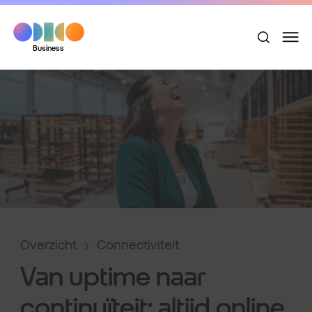
Business
Overzicht
Connectiviteit
Van uptime naar
continuïteit: altijd online