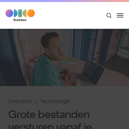
Business
Overzicht
Technologie
Grote bestanden
versturen vanaf je