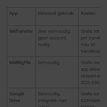
App
Eenvoud gebruik
Kosten
WeTransfer
Zeer eenvoudig,
Gratis tot 3G
geen account
per transfer,
nodig
max 10
transfers/m
MailBigFile
Eenvoudig
Gratis webap
app alleen m
betaald acco
(€22-€90/jaa
Google
Eenvoudig,
Gratis tot 15
Drive
integratie met
€2/maand v