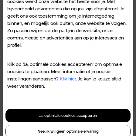
cookies werkt onze website het beste voor je. Met
ter wereld, gewoon bij je eigen bestanden
bijvoorbeeld advertenties die op jou zijn afgestemd. Je
kan. Met een Gmail-account heb je toegang
geeft ons ook toestemming om je internetgedrag
tot de cloud, je e-mail en agenda en vergader
binnen, en mogelijk ook buiten, onze website te volgen.
je online met Google Meet.
Zo passen wij en derde partijen de website, onze
communicatie en advertenties aan op je interesses en
profiel.
Bestanden met Google Drive verzenden is
vooral handig als het document groter is dan
Klik op ‘Ja, optimale cookies accepteren’ om optimale
de Gmail-limiet voor bestandsgrootte of als je
cookies te plaatsen. Meer informatie of je cookie
met anderen aan het document wil
instellingen aanpassen?
Klik hier
. Je kan je keuze altijd
samenwerken. Zorg ervoor dat het document
weer veranderen.
dat je wil verzenden toegankelijk is voor de
ontvanger(s). Door op de button Delen te
klikken, heb je keuze uit meteen verzenden
Ja, optimale cookies accepteren
met Google Drive, of een link delen van het
document. Deze kopieer je makkelijk naar
Nee, ik wil geen optimale ervaring