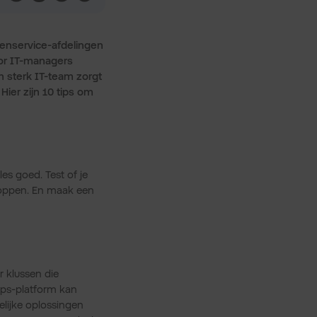
enservice-afdelingen
oor IT-managers
n sterk IT-team zorgt
. Hier zijn 10 tips om
es goed. Test of je
kloppen. En maak een
 klussen die
IOps-platform kan
lijke oplossingen