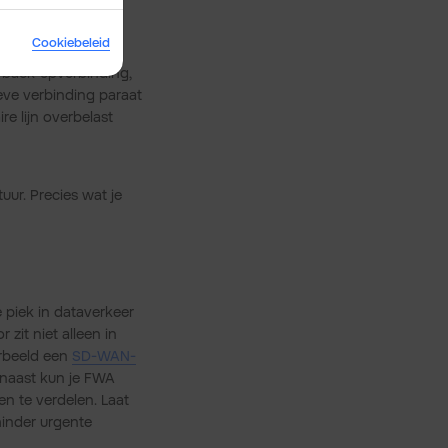
Cookiebeleid
 back-upverbinding,
ieve verbinding paraat
re lijn overbelast
uur. Precies wat je
 piek in dataverkeer
zit niet alleen in
orbeeld een
SD-WAN-
rnaast kun je FWA
n te verdelen. Laat
minder urgente