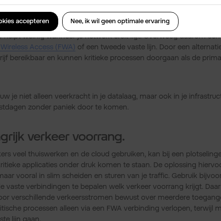
ts-back-up:
ookies accepteren
Nee, ik wil geen optimale ervaring
p helpt weinig wanneer je netwerk eruit ligt. Overweeg daarom een
 Wireless Access (FWA)
of een tweede vaste lijn. Door een alternat
edrijf bereikbaar en kunnen kritieke processen doorgaan als de primai
 je niet alleen veerkracht in je datalaag, maar ook in je infrastruct
stdagen zonder paniek door te komen.
grijk verkeer voorrang.
rs veel thuiswerken en de cloud gebruiken, kan bij een plotselinge
tieke applicaties onder druk komen te staan. De oplossing hiervoor 
ar vooral in slim scheiden en sturen van je traffic. Gebruik bijvo
 vaste verbindingen te bepalen welk verkeer voorrang krijgt. Daa
door verschillende verkeersstromen bewust over meerdere toegange
ritische processen alleen via een FWA verbinding verlopen, terwijl 
te lijn gaan.