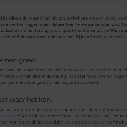
l bedrijven de maand van pieken. Webshops draaien volop, klant
n netwerken krijgen meer dataverkeer te verwerken dan ooit. V
e. Juist dan is het belangrijk om goed voorbereid te zijn. Want ee
alles blijft draaien, maar ook voor rust. Bij jezelf en bij je collega’s
stemen goed.
el waar in je systemen iets niet goed werkt. Controleer daarom all
n het aankunnen als het druk is. Kijk ook of je noodplannen nog 
voor als er iets fout gaat. Zo ben je goed voorbereid.
er waar het kan.
n er vaak meer meldingen en supporttickets binnen. Automatiseer
me tools
of Artificial Intelligence for IT Operations (AIOps). Een A
ende storingsmeldingen bundelen, de oorzaak vinden en zelf makke