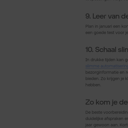
9. Leer van d
Plan in januari een ko
een goede test voor j
10. Schaal sl
In drukke tijden kan g
slimme automatiserin
bezorginformatie en r
bieden. Zo krijgen je 
hebben.
Zo kom je d
De beste voorbereidin
duidelijke afspraken 
jaar gewoon aan. Kort