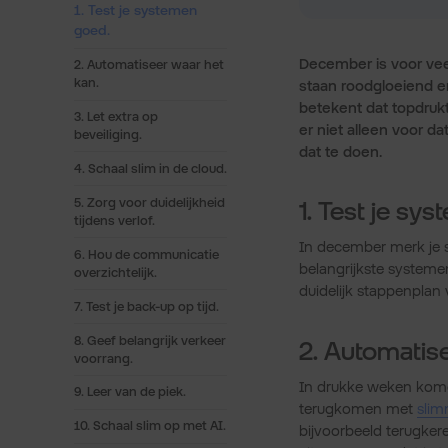
1. Test je systemen
goed.
December is voor vee
2. Automatiseer waar het
kan.
staan roodgloeiend e
betekent dat topdrukt
3. Let extra op
er niet alleen voor dat 
beveiliging.
dat te doen.
4. Schaal slim in de cloud.
5. Zorg voor duidelijkheid
1. Test je sy
tijdens verlof.
In december merk je sn
6. Hou de communicatie
belangrijkste systeme
overzichtelijk.
duidelijk stappenplan 
7. Test je back-up op tijd.
8. Geef belangrijk verkeer
2. Automatise
voorrang.
In drukke weken kome
9. Leer van de piek.
terugkomen met
slim
10. Schaal slim op met AI.
bijvoorbeeld terugker