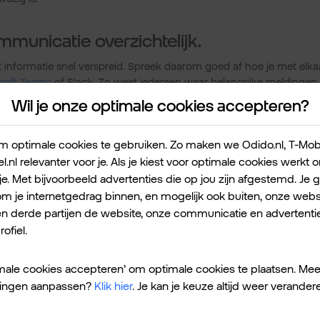
municatie overzichtelijk.
 informatie snel verspreid. Spreek daarom goed af hoe je met elk
soft Teams
of Slack. Zo weet iedereen waar belangrijke meldinge
Wil je onze optimale cookies accepteren?
k-up op tijd.
 optimale cookies te gebruiken. Zo maken we Odido.nl, T-Mobile
l.nl relevanter voor je. Als je kiest voor optimale cookies werkt
ts waard als die werkt. Plan daarom een test ruim voordat de fees
je. Met bijvoorbeeld advertenties die op jou zijn afgestemd. Je 
 een paar dagen herstelwerk schelen. Wel zo fijn. En hou er rekenin
 je internetgedrag binnen, en mogelijk ook buiten, onze websi
n data. Denk in twee sporen:
en derde partijen de website, onze communicatie en advertentie
ofiel.
en herstel:
timale cookies accepteren’ om optimale cookies te plaatsen. Mee
ups
actueel én getest zijn. Een herstelsimulatie van een bedrijfskri
een vlotte doorstart en dagenlange downtime. Test dus niet alleen o
ellingen aanpassen?
Klik hier
. Je kan je keuze altijd weer verander
ze daadwerkelijk kunt terughalen.