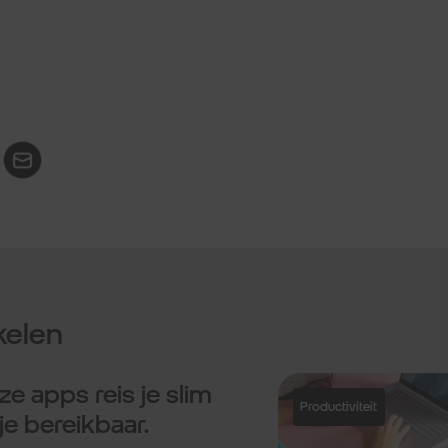
kelen
5 goede alternatieven voor
ChatGPT.