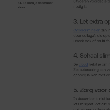
uitvoeren voordat je 
11. Zo kom je december
nodig is.
door.
3. Let extra o
Cybercriminelen
zijn 
door collega’s die opl
Check ook of multi-fa
4. Schaal slim
De
cloud
helpt je om m
Zet autoscaling aan v
genoeg is, kan met dru
5. Zorg voor d
In december is niet ie
iets misgaat. Zet all
ook als een collega af