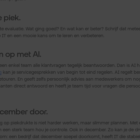
e piek.
rte evaluatie. Wat ging goed? En wat kan er beter? Schrijf dat met
e IT en een mooie kans om te leren en verbeteren.
im op met AI.
een enkel team alle klantvragen tegelijk beantwoorden. Dan is AI h
g
kan je servicegesprekken van begin tot eind regelen. AI regelt bes
etouren. En geeft zelfs persoonlijk advies aan medewerkers om nog
klanten direct antwoord en heeft je team tijd voor vragen die perso
ecember door.
g op piekdrukte is niet harder werken, maar slimmer plannen. Met 
en een sterk team hou je controle. Ook in december. Zo kan je de 
om: een bedrijf dat december soepel doorkomt, heeft IT die stabie