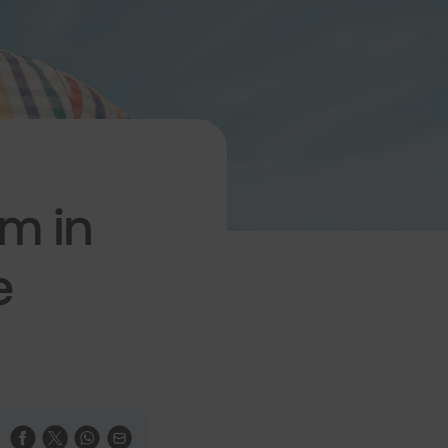
om in
e