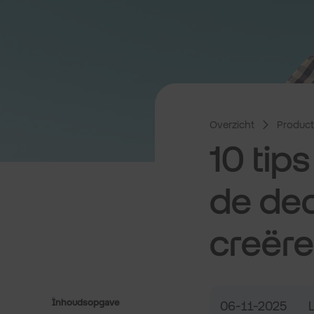
Overzicht
Producti
10 tip
de dec
creëre
Inhoudsopgave
06-11-2025
L