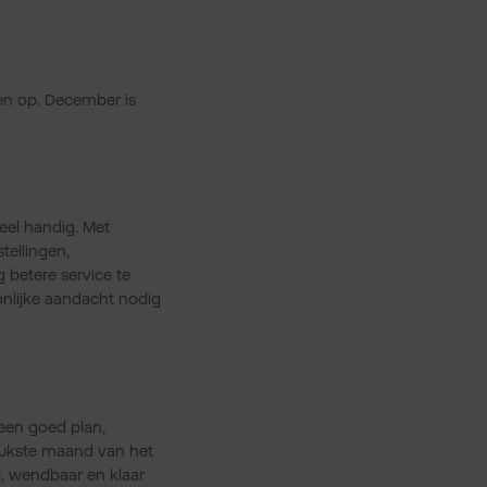
een op. December is
eel handig. Met
tellingen,
 betere service te
onlijke aandacht nodig
een goed plan,
drukste maand van het
l, wendbaar en klaar