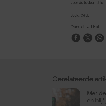
voor de toekomst is.
Beeld: Odido
Deel dit artikel
Gerelateerde arti
s reis je slim
Productiviteit
ereikbaar.