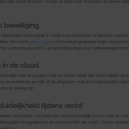
team iets hoeft te doen. Zo kan je team zich focussen op taken w
p beveiliging.
in december extra actief. E-mails over pakketten of facturen worde
etten. Een korte
phishingtest
of beveiligingsupdate helpt veel pro
ctor authenticatie (MFA), endpointbeveiliging en netwerksegment
 in de cloud.
akkelijk mee te groeien, ook bij drukte. Maar dat werkt alleen als al
oor je webshops en kijk of de afspraken met je cloudprovider nog 
kte te weinig zijn.
uidelijkheid tijdens verlof.
dereen aanwezig. Leg vast wie verantwoordelijk is voor wat, en wie 
e belangrijke inloggegevens en documenten op 1 plek. Zo kan ieder
wezig is.