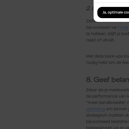
2. Connectivitei
Ja, optimale c
Zelfs de beste back-u
bijvoorbeeld via
Fixed
te hebben, blijft je b
raakt of uitvalt.
Met deze back-ups bouw
nodig hebt om de fee
8. Geef belan
Zeker als je medewerke
de performance van kri
“meer bandbreedte”, ma
oplossing
om binnen je
strategisch inzetten 
bijvoorbeeld bedrijfsk
toepassingen via je vas