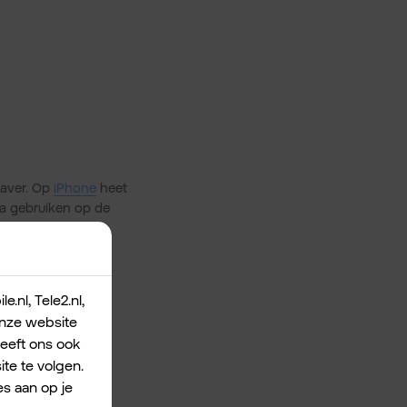
aver. Op
iPhone
heet
ta gebruiken op de
.nl, Tele2.nl,
 onze website
geeft ons ook
te te volgen.
s aan op je
alvast. Handig in