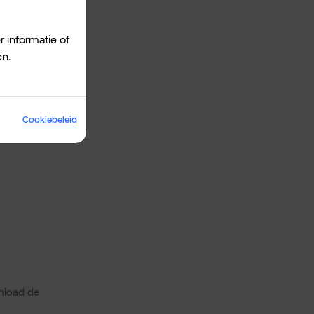
r informatie of
en.
GPS Nav
Cookiebeleid
h maps
nload de