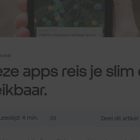
viteit
e apps reis je slim e
eikbaar.
Leestijd: 4 min.
Deel dit artikel