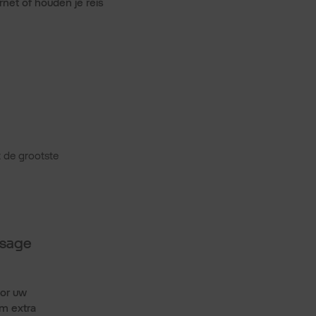
rnet of houden je reis
t de grootste
Usage
or uw
m extra