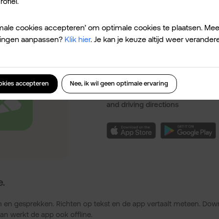
ofiel.
geen data wil gebruiken.
timale cookies accepteren’ om optimale cookies te plaatsen. Mee
ellingen aanpassen?
Klik hier
. Je kan je keuze altijd weer verander
MAPS.ME: Offline maps 
★★★★★
ookies accepteren
Nee, ik wil geen optimale ervaring
Worldwide offline navigation wit
and driving directions
e.
n en gesprekken. Richten op tekst en de app vertaalt meteen. Dow
an werkt de app ook offline.