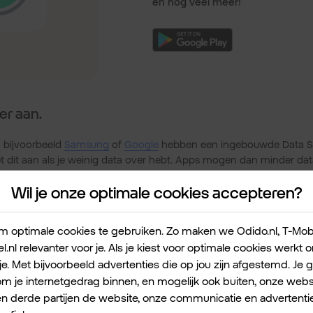
en nog veel meer!
er aan.
 bijvoorbeeld
Samsung
of
Google
hebben een ingebouwde Data S
t dit aan als je weinig data over hebt. Apps mogen dan minder da
Wil je onze optimale cookies accepteren?
ken zonder internet.
 optimale cookies te gebruiken. Zo maken we Odido.nl, T-Mobile
ook: voorbereid vertrekken. Download deze apps thuis alvast.
l.nl relevanter voor je. Als je kiest voor optimale cookies werkt
je. Met bijvoorbeeld advertenties die op jou zijn afgestemd. Je 
 je internetgedrag binnen, en mogelijk ook buiten, onze websi
en derde partijen de website, onze communicatie en advertentie
a kan met Maps.me. Download de kaarten van je bestemming thuis 