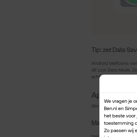
Tip: zet Data Sav
Android telefoons van
dit Low Data Mode. Ze
achtergrond.
Apps die wer
We vragen je om
Slim reizen betekent 
Ben.nl en Simpe
het beste voor 
Maps.me.
toestemming om
Zo passen wij 
Navigeren zonder dat