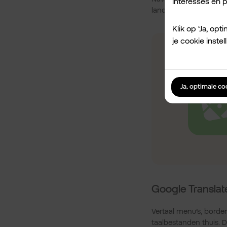
interesses en pr
landen waar je liever 
Klik op ‘Ja, op
je cookie inst
Ja, optimale c
Google Translat
Vertaal menu’s, borde
taalbestanden thuis. D