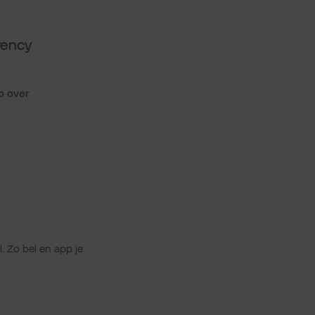
rency
o over
. Zo bel en app je