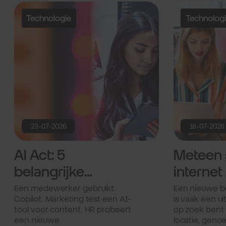
Technologie
Technolog
23-07-2026
16-07-2026
AI Act: 5
Meteen 
belangrijke
internet 
vragen voor IT-
nieuwe
Een medewerker gebruikt
Een nieuwe be
Copilot. Marketing test een AI-
is vaak een ui
managers.
bedrijfs
tool voor content. HR probeert
op zoek bent
een nieuwe
locatie, geno