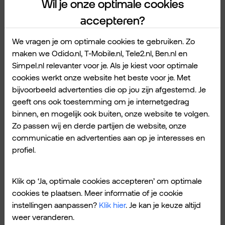
Wil je onze optimale cookies
beslissingen nemen. Waardoor ze beter in
accepteren?
kunnen spelen op de behoeften, voorkeuren
en uitdagingen van klanten.
We vragen je om optimale cookies te gebruiken. Zo
maken we Odido.nl, T-Mobile.nl, Tele2.nl, Ben.nl en
Simpel.nl relevanter voor je. Als je kiest voor optimale
AI zet medewerkers in hun
cookies werkt onze website het beste voor je. Met
bijvoorbeeld advertenties die op jou zijn afgestemd. Je
kracht.
geeft ons ook toestemming om je internetgedrag
binnen, en mogelijk ook buiten, onze website te volgen.
Zo passen wij en derde partijen de website, onze
communicatie en advertenties aan op je interesses en
profiel.
Klik op ‘Ja, optimale cookies accepteren’ om optimale
cookies te plaatsen. Meer informatie of je cookie
instellingen aanpassen?
Klik hier
. Je kan je keuze altijd
weer veranderen.