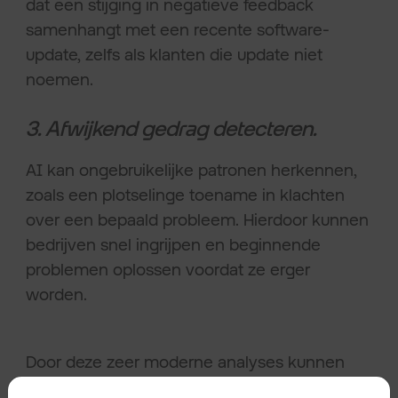
dat een stijging in negatieve feedback
samenhangt met een recente software-
update, zelfs als klanten die update niet
noemen.
3. Afwijkend gedrag detecteren.
AI kan ongebruikelijke patronen herkennen,
zoals een plotselinge toename in klachten
over een bepaald probleem. Hierdoor kunnen
bedrijven snel ingrijpen en beginnende
problemen oplossen voordat ze erger
worden.
Door deze zeer moderne analyses kunnen
bedrijven proactief en datagedreven