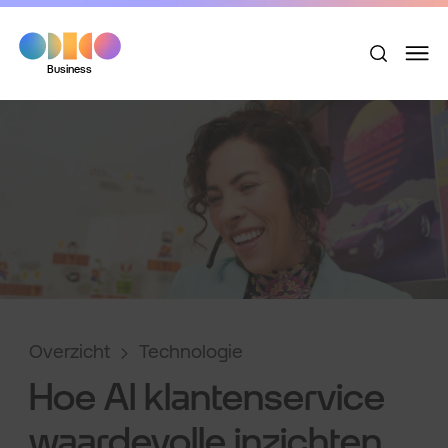
Business
Overzicht
Technologie
Hoe AI klantenservice
waardevolle inzichten