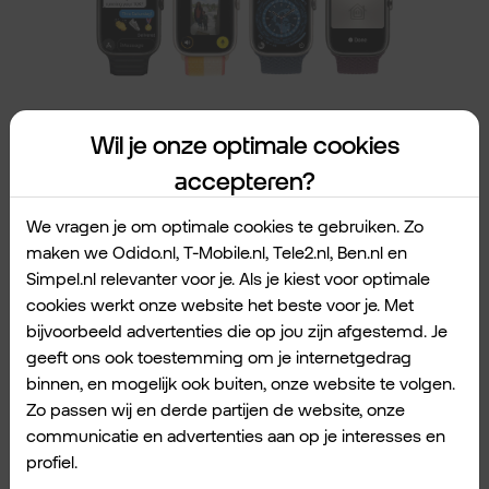
Wil je onze optimale cookies
Berichten beantwoorden
accepteren?
Iets wat de Apple Watch ook kan? Berichten
We vragen je om optimale cookies te gebruiken. Zo
beantwoorden. Met een druk op de knop kun
maken we Odido.nl, T-Mobile.nl, Tele2.nl, Ben.nl en
je voorgeselecteerde antwoorden op
Simpel.nl relevanter voor je. Als je kiest voor optimale
cookies werkt onze website het beste voor je. Met
ontvangen berichten sturen. Ook mooi: je
bijvoorbeeld advertenties die op jou zijn afgestemd. Je
kunt met de ingebouwde microfoon dicteren.
geeft ons ook toestemming om je internetgedrag
Je Apple Watch zet dit om in geschreven
binnen, en mogelijk ook buiten, onze website te volgen.
berichten. Dat is nog eens makkelijk en snel
Zo passen wij en derde partijen de website, onze
het juiste antwoord sturen.
communicatie en advertenties aan op je interesses en
profiel.