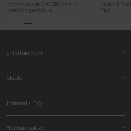
Z Fold8 
voordelen van Dual SIM en of je
Galaxy Z Fold8
telefoon geschikt is.
Flip8.
Fold8 & 
Entertainment
Mobiel
Internet (+TV)
Het kan ook zo