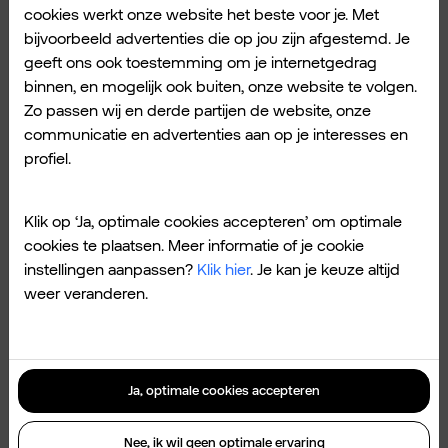
beste keuze.
cookies werkt onze website het beste voor je. Met
bijvoorbeeld advertenties die op jou zijn afgestemd. Je
Een Sim Only abonnement is voor 50+
geeft ons ook toestemming om je internetgedrag
plussers vaak de slimste keuze. Je bent
binnen, en mogelijk ook buiten, onze website te volgen.
mobiel bereikbaar voor een laag
Zo passen wij en derde partijen de website, onze
maandbedrag. Je kiest zelf je telefoon. En je
communicatie en advertenties aan op je interesses en
past je bundel makkelijk aan als je verbruik
profiel.
verandert.
Klik op ‘Ja, optimale cookies accepteren’ om optimale
cookies te plaatsen. Meer informatie of je cookie
Bij Odido kies je uit verschillende Sim Only
instellingen aanpassen?
Klik hier
. Je kan je keuze altijd
abonnementen. Van basis tot Unlimited.
weer veranderen.
Allemaal op het snelle 5G netwerk. En met
Klantvoordeel krijg je extra korting. Bekijk
welk
Sim Only abonnement
bij je past en
Ja, optimale cookies accepteren
bespaar geld.
Nee, ik wil geen optimale ervaring