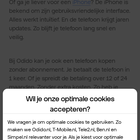
Of ga je liever voor een
iPhone
? De iPhone is
bekend om zijn gebruiksvriendelijke interface.
Alles werkt intuïtief. En de telefoon krijgt jaren
updates. Zo blijft je telefoon lang snel en
veilig.
Bij Odido kan je ook een telefoon kopen
zonder abonnement. Je betaalt de telefoon in
1 keer. Of je spreidt de betaling over 12 of 24
maanden. Zonder extra kosten. Zo heb je
altijd de nieuwste telefoon voor een eerlijke
Wil je onze optimale cookies
prijs.
accepteren?
We vragen je om optimale cookies te gebruiken. Zo
Sim Only voor 50+: de
maken we Odido.nl, T-Mobile.nl, Tele2.nl, Ben.nl en
Simpel.nl relevanter voor je. Als je kiest voor optimale