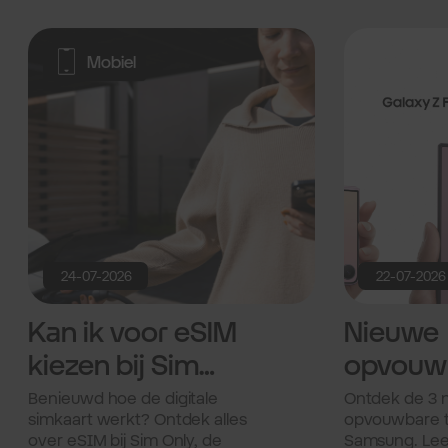
Mobiel
24-07-2026
22-07-2026
Kan ik voor eSIM
Nieuwe
kiezen bij Sim
opvouw
Only van Odido?
telefoon
Benieuwd hoe de digitale
Ontdek de 3 
simkaart werkt? Ontdek alles
opvouwbare t
Samsun
over eSIM bij Sim Only, de
Samsung. Lees