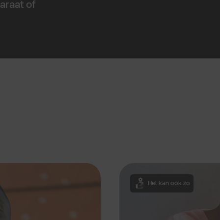
araat of
Het kan ook zo