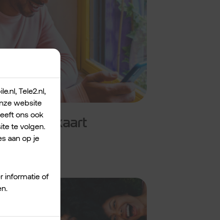
.nl, Tele2.nl,
 onze website
geeft ons ook
paid simkaart
te te volgen.
s aan op je
r informatie of
en.
Het kan ook zo