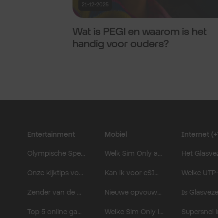
21-12-2025
Wat is PEGI en waarom is het
handig voor ouders?
Entertainment
Mobiel
Internet (+
Olympische Spelen kijken: mis niks van Milaan 2026.
Welk Sim Only abonnement is het beste voor op vakantie?
Onze kijktips voor januari.
Kan ik voor eSIM kiezen bij Sim Only van Odido?
Zender van de maand januari: Top 40 TV.
Nieuwe opvouwbare telefoons: Samsung Galaxy Z Fold8 Ultra, Z Fold8 & Z Flip8.
Top 5 online games voor jongeren.
Welke Sim Only is het beste voor je? 5 tips voor de slimste budgetdeal.