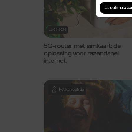
Ja, optimale c
11-03-2026
5G-router met simkaart: dé
oplossing voor razendsnel
internet.
Het kan ook zo