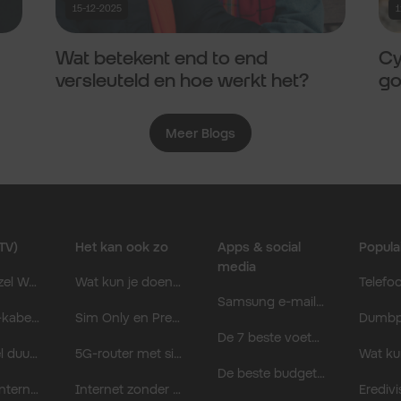
15-12-2025
1
Wat betekent end to end
Cy
versleuteld en hoe werkt het?
go
Meer Blogs
TV)
Het kan ook zo
Apps & social
Popula
media
Het Glasvezel Woordenboek; wat is ODF, ONT en een pigtail bij Glasvezel?
Wat kun je doen als mobiele data niet werkt?
Samsung e-mail app: dit kan je ermee.
Welke UTP-kabel voor Glasvezel heb je thuis nodig ná de meterkast?
Sim Only en Prepaid simkaart vergelijken.
De 7 beste voetbal apps voor 2026.
Is Glasvezel duurzaam? Alles over de milieuvriendelijke voordelen.
5G-router met simkaart: dé oplossing voor razendsnel internet.
De beste budget apps van 2026.
Supersnel internet: eerst toestemming geven voor Glasvezel.
Internet zonder aansluiting: ontdek internet zonder kabel of Glasvezel.