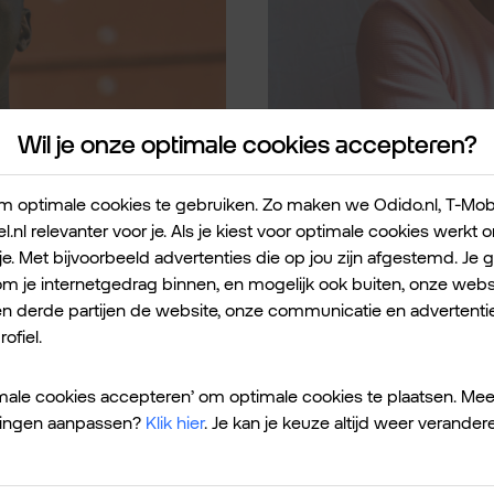
Wil je onze optimale cookies accepteren?
16-05-2026
 optimale cookies te gebruiken. Zo maken we Odido.nl, T-Mobile
l.nl relevanter voor je. Als je kiest voor optimale cookies werkt
je. Met bijvoorbeeld advertenties die op jou zijn afgestemd. Je 
biele data
Sim Only en Pre
 je internetgedrag binnen, en mogelijk ook buiten, onze websi
vergelijken.
en derde partijen de website, onze communicatie en advertentie
ofiel.
timale cookies accepteren’ om optimale cookies te plaatsen. Mee
ellingen aanpassen?
Klik hier
. Je kan je keuze altijd weer verander
Het kan ook zo