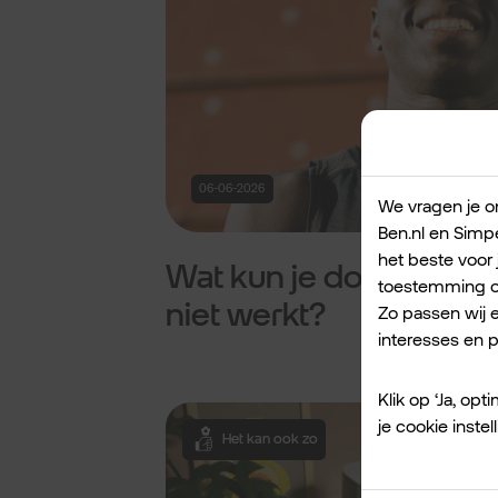
06-06-2026
We vragen je om
Ben.nl en Simpe
het beste voor 
Wat kun je doen als mo
toestemming om
niet werkt?
Zo passen wij 
interesses en pr
Klik op ‘Ja, op
je cookie inst
Het kan ook zo