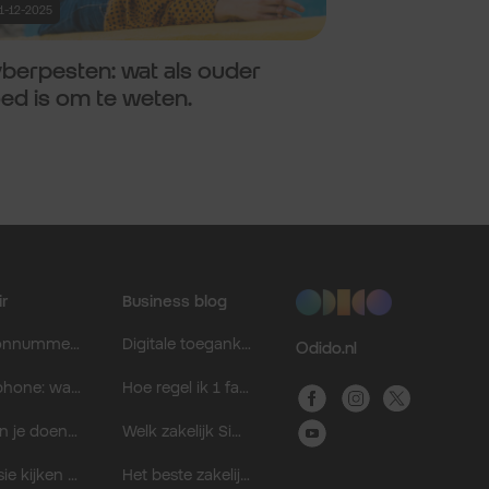
1-12-2025
berpesten: wat als ouder
ed is om te weten.
ir
Business blog
Telefoonnummer zoeken: nagaan wie je heeft gebeld.
Digitale toegankelijkheid: dit is het en daarom is het belangrijk voor je bedrijf.
Odido.nl
Dumbphone: wat kan je ermee?
Hoe regel ik 1 factuur voor meerdere zakelijke abonnementen?
Wat kun je doen als mobiele data niet werkt?
Welk zakelijk Sim Only abonnement past bij jou onderweg?
Eredivisie kijken bij Odido in 2026.
Het beste zakelijke mobiele abonnement voor mkb en grootzakelijk.