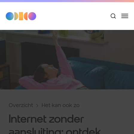
Overzicht
Het kan ook zo
Internet zonder
aansluiting: ontdek