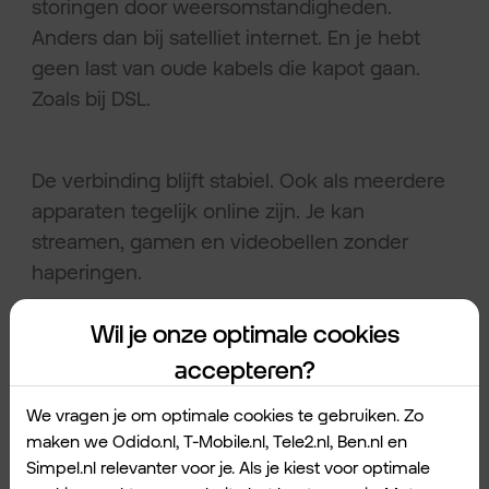
storingen door weersomstandigheden.
Anders dan bij satelliet internet. En je hebt
geen last van oude kabels die kapot gaan.
Zoals bij DSL.
De verbinding blijft stabiel. Ook als meerdere
apparaten tegelijk online zijn. Je kan
streamen, gamen en videobellen zonder
haperingen.
Veiligheid van draadloos internet.
Wil je onze optimale cookies
accepteren?
Beveilig je Klik&Klaar modem altijd met een
sterk wifiwachtwoord. Zo kan alleen jij en
We vragen je om optimale cookies te gebruiken. Zo
maken we Odido.nl, T-Mobile.nl, Tele2.nl, Ben.nl en
mensen die je het wachtwoord geeft erop.
Simpel.nl relevanter voor je. Als je kiest voor optimale
Net zoals bij een normale wifiverbinding.