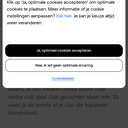
Klik op ‘Ja, optimale cookies accepteren’ om optimale
International een must. De app brengt
cookies te plaatsen. Meer informatie of je cookie
betrouwbaar nieuws uit binnen- en
instellingen aanpassen?
Klik hier
. Je kan je keuze altijd
buitenland.
weer veranderen.
Je leest interviews met trainers en spelers. Je
ziet wedstrijdverslagen van experts. Ook
Ja, optimale cookies accepteren
video’s en samenvattingen vind je er.
Nee, ik wil geen optimale ervaring
Cookiebeleid
Tijdens de transferperiode is de app goud
waard. Je ziet meteen welke speler naar
welke club gaat. Ook geruchten staan erin. Zo
weet je als eerste of je club die topspeler
binnenhaalt.