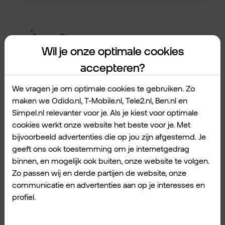
App Store
Wil je onze optimale cookies
★★★★★
accepteren?
We vragen je om optimale cookies te gebruiken. Zo
maken we Odido.nl, T-Mobile.nl, Tele2.nl, Ben.nl en
Simpel.nl relevanter voor je. Als je kiest voor optimale
cookies werkt onze website het beste voor je. Met
bijvoorbeeld advertenties die op jou zijn afgestemd. Je
geeft ons ook toestemming om je internetgedrag
4. Voetbal International:
binnen, en mogelijk ook buiten, onze website te volgen.
Zo passen wij en derde partijen de website, onze
beste voor nieuws.
communicatie en advertenties aan op je interesses en
profiel.
Wil je alles weten over transfers en het laatste
voetbalnieuws? Dan is de app van Voetbal