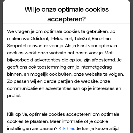
de komende weken.
Wil je onze optimale cookies
Ook de komende weken zijn er weer veel
accepteren?
mooie wedstrijden in de Eredivisie te zien. Dit
zijn de interessantste.
We vragen je om optimale cookies te gebruiken. Zo
maken we Odido.nl, T-Mobile.nl, Tele2.nl, Ben.nl en
NEC – FC Utrecht.
Simpel.nl relevanter voor je. Als je kiest voor optimale
cookies werkt onze website het beste voor je. Met
bijvoorbeeld advertenties die op jou zijn afgestemd. Je
Datum: 9 januari 2026.
geeft ons ook toestemming om je internetgedrag
Aftrap: 20.00 uur.
binnen, en mogelijk ook buiten, onze website te volgen.
Zo passen wij en derde partijen de website, onze
communicatie en advertenties aan op je interesses en
De eerste interessante wedstrijd na de
profiel.
winterstop. NEC staat 4e met 29 punten en
droomt van Europees voetbal. FC Utrecht
Klik op ‘Ja, optimale cookies accepteren’ om optimale
volgt op de 8e plaats. Voor NEC is deze
cookies te plaatsen. Meer informatie of je cookie
thuiswedstrijd belangrijk om de 4e plek vast
instellingen aanpassen?
Klik hier
. Je kan je keuze altijd
te houden. Utrecht wil ook hogerop in de