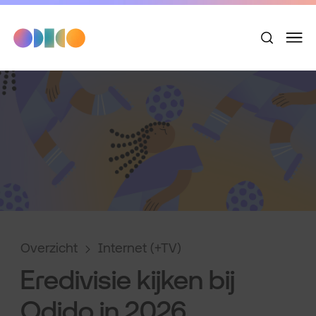
Overzicht
Internet (+TV)
Eredivisie kijken bij
Odido in 2026.