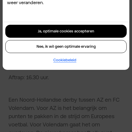
weer veranderen.
ranglijst. Beide clubs kunnen een stunt maken
dit seizoen. Deze wedstrijd kan bepalend zijn
voor de rest van hun Europese ambities.
Ja, optimale cookies accepteren
AZ – FC Volendam.
Nee, ik wil geen optimale ervaring
Datum: 10 januari 2026.
Cookiebeleid
Aftrap: 16.30 uur.
Een Noord-Hollandse derby tussen AZ en FC
Volendam. Voor AZ is het belangrijk om
punten te pakken in de strijd om Europees
voetbal. Voor Volendam gaat het om