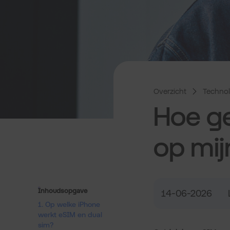
Overzicht
Technol
Hoe ge
op mij
Inhoudsopgave
14-06-2026
1. Op welke iPhone
werkt eSIM en dual
sim?