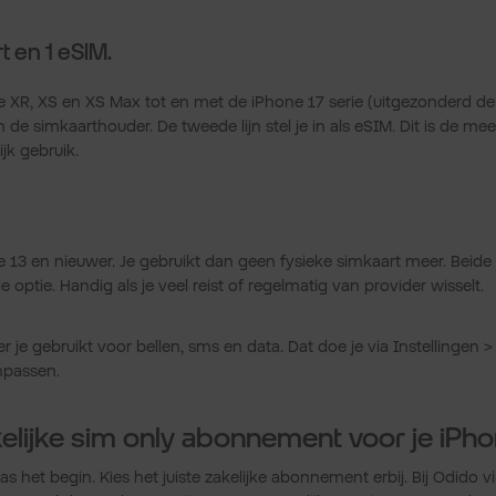
t en 1 eSIM.
 XR, XS en XS Max tot en met de iPhone 17 serie (uitgezonderd de i
n de simkaarthouder. De tweede lijn stel je in als eSIM. Dit is de me
jk gebruik.
 13 en nieuwer. Je gebruikt dan geen fysieke simkaart meer. Beide 
le optie. Handig als je veel reist of regelmatig van provider wisselt.
r je gebruikt voor bellen, sms en data. Dat doe je via Instellingen >
anpassen.
kelijke sim only abonnement voor je iPho
as het begin. Kies het juiste zakelijke abonnement erbij. Bij Odido vi