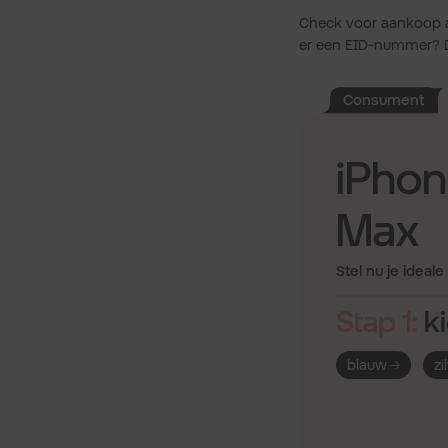
Check voor aankoop alt
er een EID-nummer? D
Consument
iPhon
Max
Stel nu je ideal
Stap 1:
ki
blauw
zi