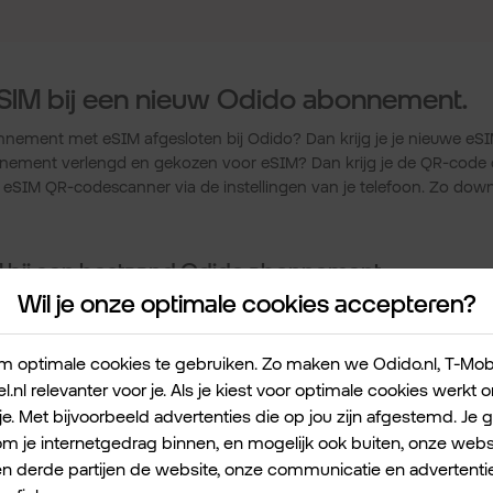
SIM bij een nieuw Odido abonnement.
nement met eSIM afgesloten bij Odido? Dan krijg je je nieuwe eS
onnement verlengd en gekozen voor eSIM? Dan krijg je de QR-code 
SIM QR-codescanner via de instellingen van je telefoon. Zo down
M bij een bestaand Odido abonnement.
Wil je onze optimale cookies accepteren?
Dan kan je een simswap aanvragen. Daarbij wordt je fysieke simkaar
an ook. Of van eSIM naar eSIM. Bij een simswap krijg je van ons
 optimale cookies te gebruiken. Zo maken we Odido.nl, T-Mobile
n deze met de eSIM QR-codescanner via de instellingen van je tele
l.nl relevanter voor je. Als je kiest voor optimale cookies werkt
eSIM daarna in Mijn Odido.
je. Met bijvoorbeeld advertenties die op jou zijn afgestemd. Je 
 je internetgedrag binnen, en mogelijk ook buiten, onze websi
op je iPhone.
en derde partijen de website, onze communicatie en advertentie