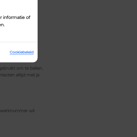
r informatie of
en.
bonnement op een
ido.
IM te downloaden
Cookiebeleid
ebruikt om te bellen.
tacten altijd met je
en werknummer wil