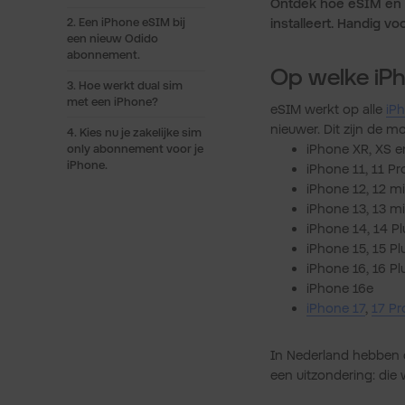
Ontdek hoe eSIM en d
installeert. Handig voo
2. Een iPhone eSIM bij
een nieuw Odido
abonnement.
Op welke iPh
3. Hoe werkt dual sim
met een iPhone?
eSIM werkt op alle
iP
nieuwer. Dit zijn de 
4. Kies nu je zakelijke sim
iPhone XR, XS 
only abonnement voor je
iPhone.
iPhone 11, 11 Pr
iPhone 12, 12 mi
iPhone 13, 13 mi
iPhone 14, 14 Pl
iPhone 15, 15 Pl
iPhone 16, 16 Pl
iPhone 16e
iPhone 17
,
17 Pr
In Nederland hebben d
een uitzondering: die