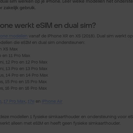
ual sim werken op je iPhone. Leer welke modellen het onderste
r zakelijk gebruik.
one werkt eSIM en dual sim?
hone modellen
vanaf de iPhone XR en XS (2018). Dual sim werkt op
modellen die eSIM en dual sim ondersteunen:
en XS Max
o en 11 Pro Max
ni, 12 Pro en 12 Pro Max
ni, 13 Pro en 13 Pro Max
us, 14 Pro en 14 Pro Max
us, 15 Pro en 15 Pro Max
us, 16 Pro en 16 Pro Max
o
,
17 Pro Max
,
17e
en
iPhone Air
eze modellen 1 fysieke simkaarthouder en ondersteuning voor eSI
 werkt alleen met eSIM en heeft geen fysieke simkaarthouder.