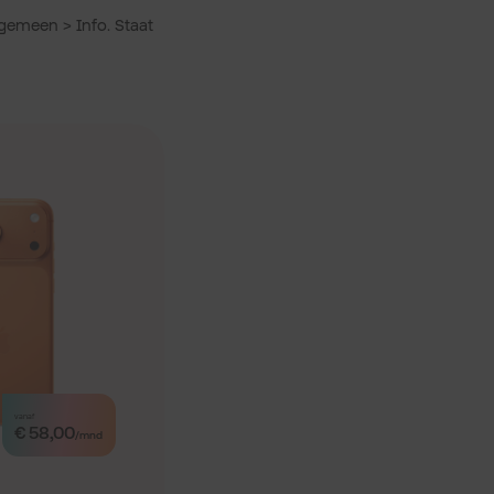
lgemeen > Info. Staat
vanaf
€ 58,00
/mnd