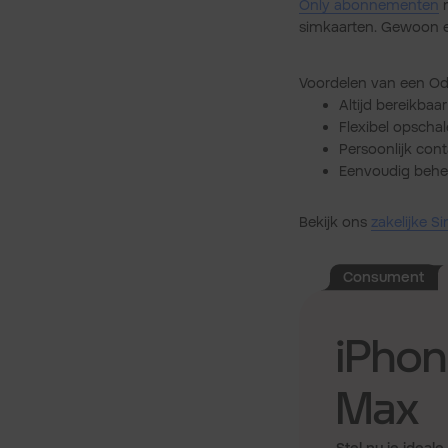
Only abonnementen
m
simkaarten. Gewoon e
Voordelen van een Od
Altijd bereikba
Flexibel opschale
Persoonlijk cont
Eenvoudig behee
Bekijk ons
zakelijke 
Consument
iPhon
Max
Stel nu je ideal