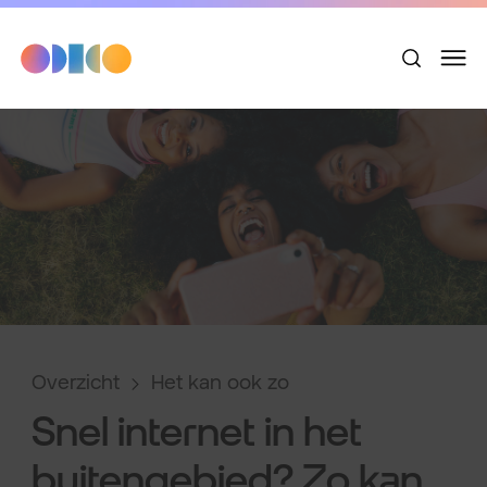
Overzicht
Het kan ook zo
Snel internet in het
buitengebied? Zo kan