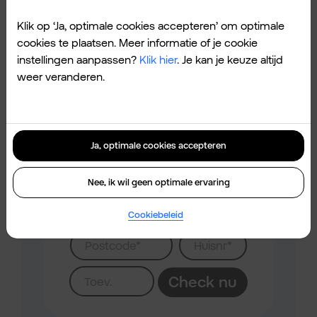
Glasvezel. Want Klik&Klaar is maandelijks
Klik op ‘Ja, optimale cookies accepteren’ om optimale
opzegbaar.
cookies te plaatsen. Meer informatie of je cookie
instellingen aanpassen?
Klik hier
. Je kan je keuze altijd
weer veranderen.
Postcodecheck
Ja, optimale cookies accepteren
Check hier of Glasvezel beschikbaar
is op jouw adres.
Nee, ik wil geen optimale ervaring
Cookiebeleid
Check nu