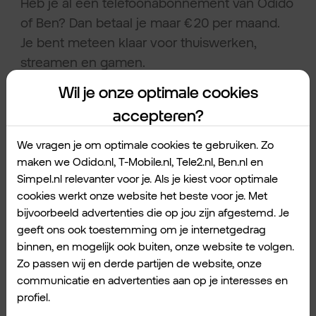
Heb je al een telefoonabonnement van Odido
of Ben? Dan betaal je maar € 20 per maand.
Je bent meteen klaar voor thuiswerken,
streamen en gamen.
Wil je onze optimale cookies
Manier 2: Glasvezel.
accepteren?
Glasvezel
is de stabiele optie voor de lange
We vragen je om optimale cookies te gebruiken. Zo
termijn. Dit netwerk biedt de hoogste
maken we Odido.nl, T-Mobile.nl, Tele2.nl, Ben.nl en
snelheden. En je bent helemaal klaar voor de
Simpel.nl relevanter voor je. Als je kiest voor optimale
toekomst. Odido werkt hard aan de uitrol van
cookies werkt onze website het beste voor je. Met
Glasvezel in heel Nederland.
bijvoorbeeld advertenties die op jou zijn afgestemd. Je
geeft ons ook toestemming om je internetgedrag
binnen, en mogelijk ook buiten, onze website te volgen.
Zo passen wij en derde partijen de website, onze
Ligt Glasvezel er nog niet? Dan is Klik&Klaar je
communicatie en advertenties aan op je interesses en
beste vriend. Daarmee heb je nu al snel
profiel.
internet. En stap je later makkelijk over naar