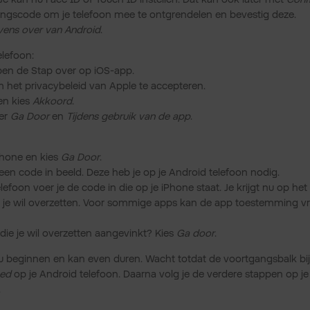
ngscode om je telefoon mee te ontgrendelen en bevestig deze.
vens over van Android
.
elefoon:
en de Stap over op iOS-app.
het privacybeleid van Apple te accepteren.
n kies
Akkoord
.
eer
Ga Door
en
Tijdens gebruik van de app
.
Phone en kies
Ga Door
.
 een code in beeld. Deze heb je op je Android telefoon nodig.
lefoon voer je de code in die op je iPhone staat. Je krijgt nu op h
je wil overzetten. Voor sommige apps kan de app toestemming vr
 die je wil overzetten aangevinkt? Kies
Ga door
.
u beginnen en kan even duren. Wacht totdat de voortgangsbalk bi
ed
op je Android telefoon. Daarna volg je de verdere stappen op 
.