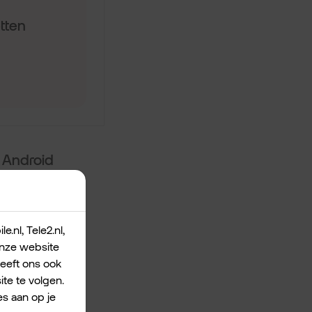
 Android
 gemakkelijk. En
.nl, Tele2.nl,
 onze website
geeft ons ook
te te volgen.
s aan op je