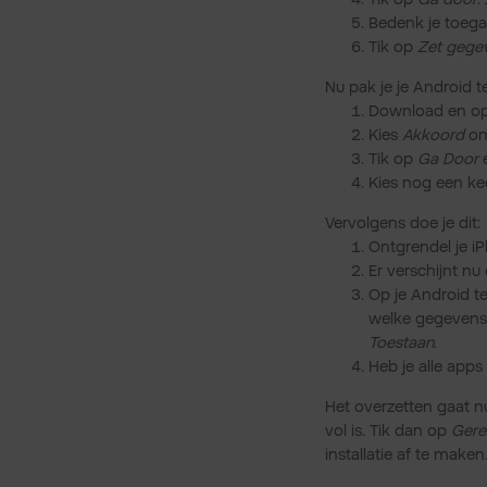
Bedenk je toega
Tik op
Zet gege
Nu pak je je Android t
Download en op
Kies
Akkoord
om 
Tik op
Ga Door
e
Kies nog een k
Vervolgens doe je dit:
Ontgrendel je i
Er verschijnt nu
Op je Android te
welke gegevens 
Toestaan
.
Heb je alle apps
Het overzetten gaat n
vol is. Tik dan op
Gere
installatie af te maken