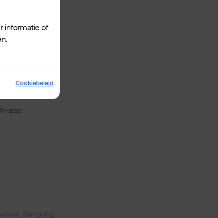
r informatie of
en.
zij Samsung Smart
Cookiebeleid
 telefoon.
ch-app:
one naar Samsung
: