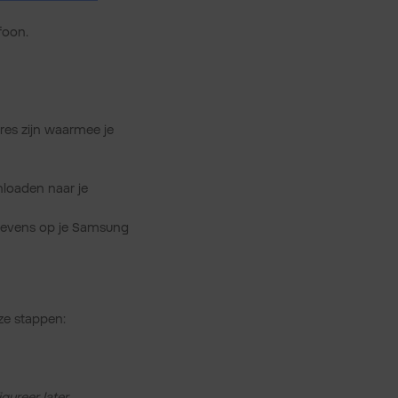
foon.
dres zijn waarmee je
nloaden naar je
evens op je Samsung
ze stappen:
gureer later
.