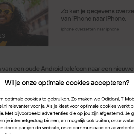
 van een oude Android telefoon naar een nieuwe
Wil je onze optimale cookies accepteren?
van bijvoorbeeld een
OPPO telefoon
naar een
Google telefoon
gaat
et:
 optimale cookies te gebruiken. Zo maken we Odido.nl, T-Mobile
beide telefoons met wifi zijn verbonden.
l.nl relevanter voor je. Als je kiest voor optimale cookies werkt
instellen van je nieuwe telefoon op
Kopiëren
om apps over te zetten.
je. Met bijvoorbeeld advertenties die op jou zijn afgestemd. Je 
el
als gevraagd wordt een kabel te zoeken. Tik op
Volgende
.
 je internetgedrag binnen, en mogelijk ook buiten, onze websi
elefoon naar de Google-app.
en derde partijen de website, onze communicatie en advertentie
apparaat instellen
. Tik op
Volgende
.