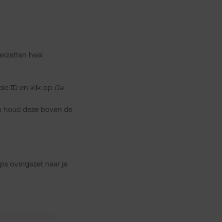
rzetten heel
ple ID en klik op
Ga
en houd deze boven de
pps overgezet naar je