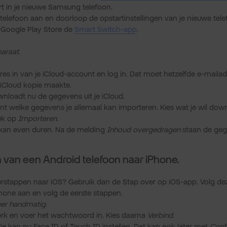
rt in je nieuwe Samsung telefoon.
telefoon aan en doorloop de opstartinstellingen van je nieuwe tele
 Google Play Store de
Smart Switch-app
.
araat
.
res in van je iCloud-account en log in. Dat moet hetzelfde e-maila
 iCloud kopie maakte.
loadt nu de gegevens uit je iCloud.
t welke gegevens je allemaal kan importeren. Kies wat je wil dow
uk op
Importeren
.
kan even duren. Na de melding
Inhoud overgedragen
staan de geg
 van een Android telefoon naar iPhone.
erstappen naar iOS? Gebruik dan de Stap over op iOS-app. Volg de
Phone aan en volg de eerste stappen.
eer handmatig
.
werk en voer het wachtwoord in. Kies daarna
Verbind
.
 Je kan nu Face ID of Touch ID instellen. Dat kan ook later met
Confi