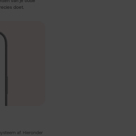
etten van je oude
recies doet.
systeem af. Hieronder