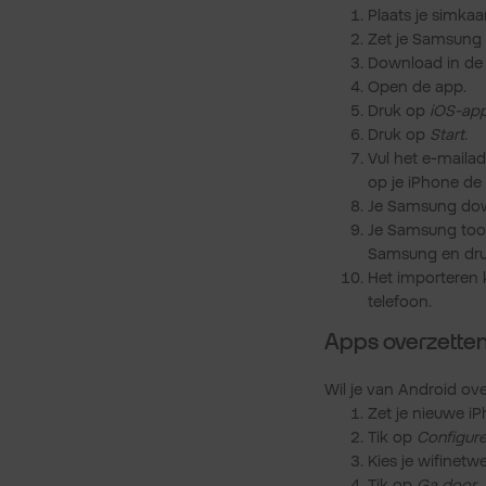
Plaats je simkaa
Zet je Samsung 
Download in de
Open de app.
Druk op
iOS-app
Druk op
Start
.
Vul het e-mailad
op je iPhone de
Je Samsung down
Je Samsung toon
Samsung en dr
Het importeren 
telefoon.
Apps overzetten
Wil je van Android ov
Zet je nieuwe i
Tik op
Configur
Kies je wifinet
Tik op
Ga door
.