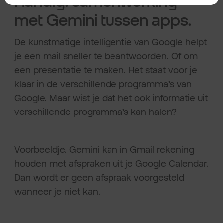
Handig: samenwerking
met Gemini tussen apps.
De kunstmatige intelligentie van Google helpt
je een mail sneller te beantwoorden. Of om
een presentatie te maken. Het staat voor je
klaar in de verschillende programma’s van
Google. Maar wist je dat het ook informatie uit
verschillende programma’s kan halen?
Voorbeeldje. Gemini kan in Gmail rekening
houden met afspraken uit je Google Calendar.
Dan wordt er geen afspraak voorgesteld
wanneer je niet kan.