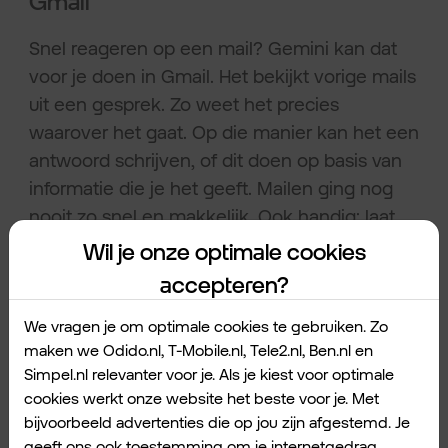
Gmail
Snel reageren op een mail? Gemini kan dat
voor je doen in Gmail. Het bekijkt vorige mails
uit een gesprek. Zo weet het precies
waarover het gaat. Op die manier kan het een
antwoord schrijven, of dit doen op basis van
informatie die je het geeft. Mailen ging nog
nooit zo snel en makkelijk. Ook handig: laat
Gemini een lange mail samenvatten. Scheelt
Wil je onze optimale cookies
je leestijd.
accepteren?
We vragen je om optimale cookies te gebruiken. Zo
Dit krijg je nog meer met
maken we Odido.nl, T-Mobile.nl, Tele2.nl, Ben.nl en
Simpel.nl relevanter voor je. Als je kiest voor optimale
Gemini advanced.
cookies werkt onze website het beste voor je. Met
bijvoorbeeld advertenties die op jou zijn afgestemd. Je
Gemini is een handige hulp in programma’s
geeft ons ook toestemming om je internetgedrag