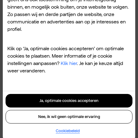
als Docs, Sheets, Slides en Gmail. Maar het
binnen, en mogelijk ook buiten, onze website te volgen.
staat op meer plekken voor je klaar. Zo kan
Zo passen wij en derde partijen de website, onze
het vergaderingen notuleren in Meet. En
communicatie en advertenties aan op je interesses en
profiel.
staan de taalmodellen ook voor je klaar.
Handige sparringpartners, die een goed
alternatief voor ChatGPT
zijn.
Klik op ‘Ja, optimale cookies accepteren’ om optimale
cookies te plaatsen. Meer informatie of je cookie
instellingen aanpassen?
Klik hier
. Je kan je keuze altijd
En wat dacht je van het maken van
weer veranderen.
afbeeldingen en video’s met Imagen 4 en
Veo 2? Beelden die je presentaties mooier
maken. Aan opslagruimte geen gebrek, want
Ja, optimale cookies accepteren
je krijgt 2 TB aan ruimte in de cloud. Genoeg
plek voor al je foto’s, bestanden en mails.
Nee, ik wil geen optimale ervaring
Cookiebeleid