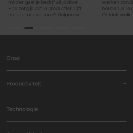
mkb’er gaat je bedrijf altijd door.
werken zonder
vakantie.
Hoe zorg je dat je productief blijft
houden je reis
en ook tot rust komt? Helpen we
Ontdek welke 
je bij. Met deze 7 tips werk je
maken.
slimmer zodat je genoeg tijd
overhoudt voor ontspanning.
Groei
Productiviteit
Technologie