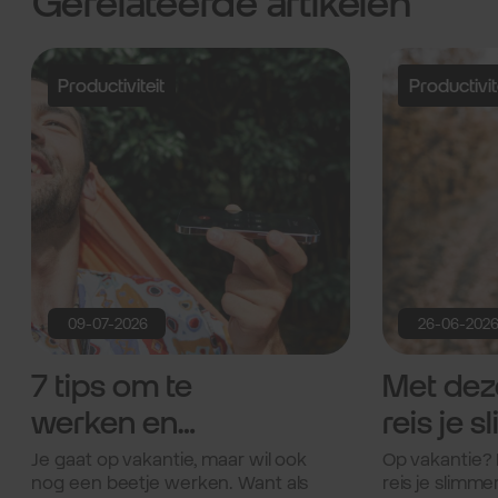
Gerelateerde artikelen
Productiviteit
Productivit
09-07-2026
26-06-202
7 tips om te
Met dez
werken en
reis je sl
ontspannen
je berei
Je gaat op vakantie, maar wil ook
Op vakantie? 
nog een beetje werken. Want als
reis je slimme
tijdens je