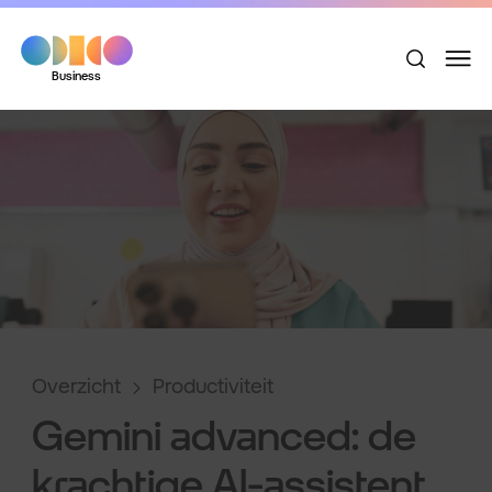
Business
Overzicht
Productiviteit
Gemini advanced: de
krachtige AI-assistent