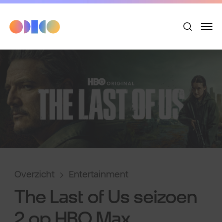
Overzicht
Entertainment
The Last of Us seizoen
2 op HBO Max.