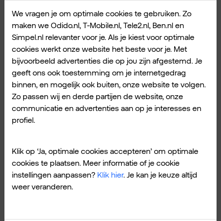
We vragen je om optimale cookies te gebruiken. Zo
maken we Odido.nl, T-Mobile.nl, Tele2.nl, Ben.nl en
Simpel.nl relevanter voor je. Als je kiest voor optimale
cookies werkt onze website het beste voor je. Met
bijvoorbeeld advertenties die op jou zijn afgestemd. Je
geeft ons ook toestemming om je internetgedrag
binnen, en mogelijk ook buiten, onze website te volgen.
Zo passen wij en derde partijen de website, onze
communicatie en advertenties aan op je interesses en
profiel.
Odido Extra en HBO Max.
Klik op ‘Ja, optimale cookies accepteren’ om optimale
Zit jij al klaar voor The Last of Us seizoen 2?
cookies te plaatsen. Meer informatie of je cookie
Met een Odido abonnement kan je kiezen uit
instellingen aanpassen?
Klik hier
. Je kan je keuze altijd
Extra’s
. Zoals een abonnement op
HBO Max
.
weer veranderen.
Ben je al geabonneerd op HBO Max? Dan kan
je dat makkelijk overzetten naar je
Odido