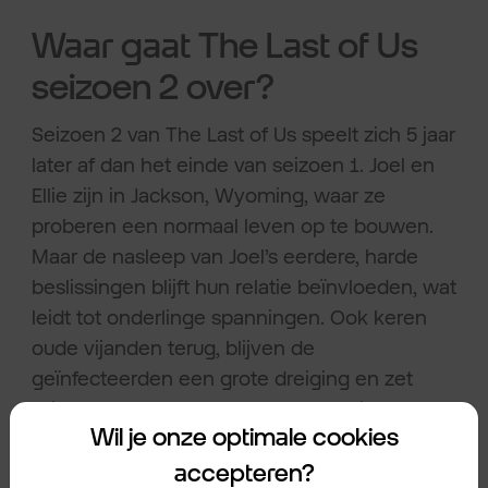
Waar gaat The Last of Us
seizoen 2 over?
Seizoen 2 van The Last of Us speelt zich 5 jaar
later af dan het einde van seizoen 1. Joel en
Ellie zijn in Jackson, Wyoming, waar ze
proberen een normaal leven op te bouwen.
Maar de nasleep van Joel’s eerdere, harde
beslissingen blijft hun relatie beïnvloeden, wat
leidt tot onderlinge spanningen. Ook keren
oude vijanden terug, blijven de
geïnfecteerden een grote dreiging en zet
Ellie’s zoektocht naar wraak de relatie met
Wil je onze optimale cookies
mensen om haar heen onder druk …
accepteren?