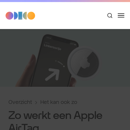
Overzicht
Het kan ook zo
Zo werkt een Apple
AirTag.