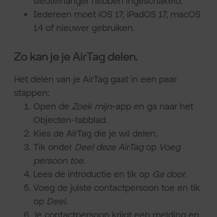
sleutelhanger hebben ingeschakeld.
Iedereen moet iOS 17, iPadOS 17, macOS
14 of nieuwer gebruiken.
Zo kan je je AirTag delen.
Het delen van je AirTag gaat in een paar
stappen:
Open de
Zoek mijn
-app en ga naar het
Objecten-tabblad.
Kies de AirTag die je wil delen.
Tik onder
Deel deze AirTag
op
Voeg
persoon toe
.
Lees de introductie en tik op
Ga door
.
Voeg de juiste contactpersoon toe en tik
op
Deel
.
Je contactpersoon krijgt een melding en