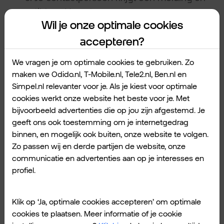
tikt op
Voeg toe
.
Wil je onze optimale cookies
Ziet de ontvanger geen melding? Check
dan het Objecten-tabblad in de
Zoek
accepteren?
mijn
-app. Daar staat de uitnodiging.
We vragen je om optimale cookies te gebruiken. Zo
De voordelen van je AirTag locatie
maken we Odido.nl, T-Mobile.nl, Tele2.nl, Ben.nl en
Simpel.nl relevanter voor je. Als je kiest voor optimale
delen.
cookies werkt onze website het beste voor je. Met
bijvoorbeeld advertenties die op jou zijn afgestemd. Je
Het delen van een AirTag heeft veel
geeft ons ook toestemming om je internetgedrag
voordelen:
binnen, en mogelijk ook buiten, onze website te volgen.
Iedereen met wie je deelt kan het
Zo passen wij en derde partijen de website, onze
voorwerp zoeken.
communicatie en advertenties aan op je interesses en
Alle gebruikers kunnen een geluidje
profiel.
afspelen om het object te vinden.
De locatie is zichtbaar voor alle
Klik op ‘Ja, optimale cookies accepteren’ om optimale
gebruikers.
cookies te plaatsen. Meer informatie of je cookie