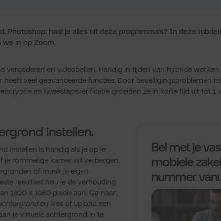
d, Photoshop: haal je alles uit deze programma’s? In deze rubri
aan we in op Zoom.
e vergaderen en videobellen. Handig in tijden van hybride werke
r heeft veel geavanceerde functies. Door beveiligingsproblemen 
encryptie en tweestapsverificatie groeiden ze in korte tijd uit tot 1
rgrond instellen.
Bel met je vas
d instellen is handig als je op je
mobiele zakel
of je rommelige kamer wil verbergen.
tergronden of maak je eigen
nummer vanu
este resultaat hou je de verhouding
van 1920 x 1080 pixels aan. Ga naar:
 achtergrond
en kies of upload een
an je virtuele achtergrond in te