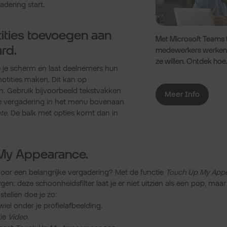
adering start.
otities toevoegen aan
Met Microsoft Teams 
rd.
medewerkers werken
ze willen. Ontdek hoe
ie je scherm en laat deelnemers hun
notities maken. Dit kan op
n. Gebruik bijvoorbeeld tekstvakken
Meer Info
s de vergadering in het menu bovenaan
te
. De balk met opties komt dan in
My Appearance.
 voor een belangrijke vergadering? Met de functie
Touch Up My App
gen: deze schoonheidsfilter laat je er niet uitzien als een pop, maar
tellen doe je zo:
wiel onder je profielafbeelding.
tie
Video
.