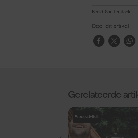
Beeld: Shutterstock
Deel dit artikel
Gerelateerde arti
emium exclusief
Productiviteit
 profiteer je
rachtgevers vinden,