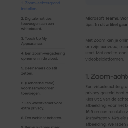
1. Zoom-achtergrond
instellen.
Microsoft Teams, Wor
2. Digitale notities
toevoegen aan een
tips. In dit artikel g
whiteboard.
3. Touch Up My
Met Zoom kan je onlin
Appearance.
om zijn eenvoud, maa
start. Met end-to-end-
4. Een Zoom-vergadering
opnemen in de cloud.
videobelplatformen.
5. Deelnemers op stil
zetten.
1. Zoom-achte
6. (Genderneutrale)
Een virtuele achtergron
voornaamwoorden
privacy gesteld bent 
toevoegen.
Kies uit 1 van de ach
7. Een wachtkamer voor
afbeelding. Voor het b
extra privacy.
16:9 en een resolutie 
Instellingen
>
Virtuele
8. Een webinar beheren.
afbeelding. We raden a
9. Benieuwd naar meer