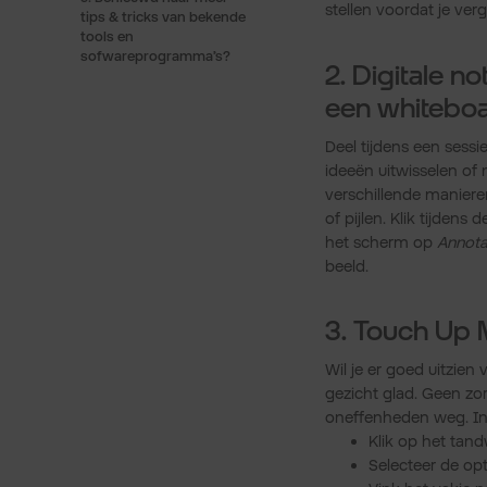
stellen voordat je verg
tips & tricks van bekende
tools en
sofwareprogramma’s?
2. Digitale n
een whiteboa
Deel tijdens een sess
ideeën uitwisselen of 
verschillende maniere
of pijlen. Klik tijden
het scherm op
Annota
beeld.
3. Touch Up 
Wil je er goed uitzien
gezicht glad. Geen zor
oneffenheden weg. Ins
Klik op het tand
Selecteer de op