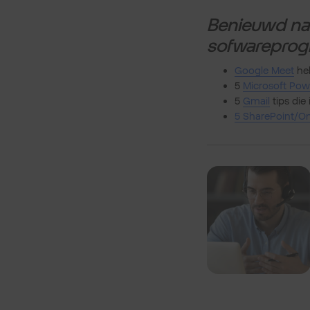
Benieuwd naa
sofwareprog
Google Meet
hel
5
Microsoft Pow
5
Gmail
tips die
5 SharePoint/O