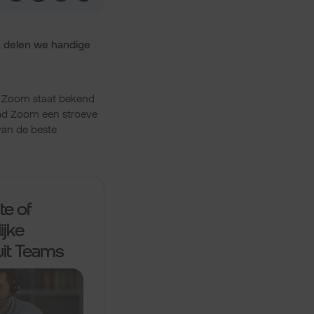
ek delen we handige
n. Zoom staat bekend
had Zoom een stroeve
 van de beste
te of
ijke
it Teams