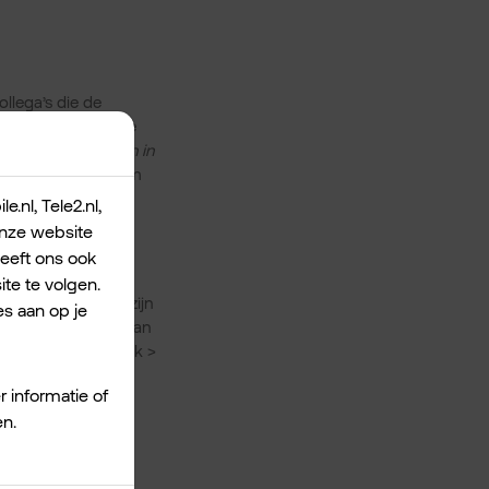
llega’s die de
r sla je de opname
lk > kies
Opnemen in
 pagina Opnames om
.nl, Tele2.nl,
 onze website
geeft ons ook
te te volgen.
 de camera – het zijn
s aan op je
zet je het geluid van
heren
in de taakbalk >
r informatie of
en.
 een persoonlijk