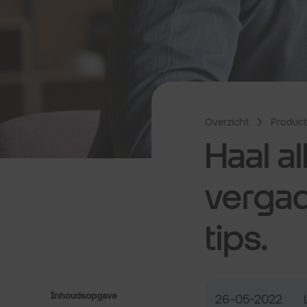
Overzicht
Producti
Haal al
verga
tips.
Inhoudsopgave
26-05-2022