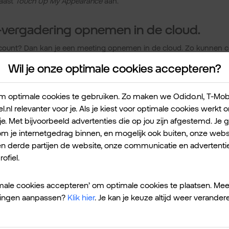
naast
Touch Up My Appearance
aan.
vergadering opnemen in de cloud.
count? Dan kan je een meeting opnemen in de cloud. Zo kunnen co
emist, deze alsnog terugkijken. Met toestemming van de beheerde
Wil je onze optimale cookies accepteren?
roid-apparaat makkelijk op. Klik op de knop
Opnemen
in de taakba
Opname stoppen
aan het einde van een vergadering. Ga naar de
n en te delen.
 optimale cookies te gebruiken. Zo maken we Odido.nl, T-Mobile
l.nl relevanter voor je. Als je kiest voor optimale cookies werkt
 op stil zetten.
je. Met bijvoorbeeld advertenties die op jou zijn afgestemd. Je 
 je internetgedrag binnen, en mogelijk ook buiten, onze websi
 op de achtergrond of iemand die zijn lunch aan het eten is voor
en derde partijen de website, onze communicatie en advertentie
orkomen als mensen thuiswerken. Met een paar simpele muisklikken 
ofiel.
: alleen de beheerder kan dit doen. Klik op de knop
Deelnemers be
de naam van de deelnemer > Klik dan op
Dempen
.
timale cookies accepteren’ om optimale cookies te plaatsen. Mee
ellingen aanpassen?
Klik hier
. Je kan je keuze altijd weer verander
utrale) voornaamwoorden toevoegen.
oogle, Twitter en LinkedIn gingen Zoom al voor: het toevoegen van