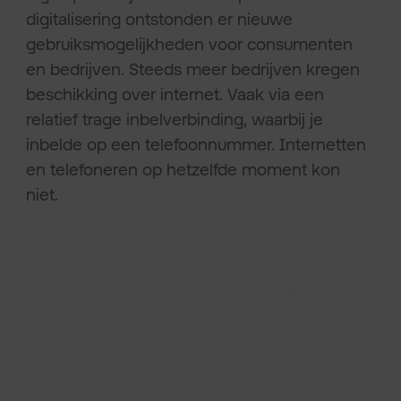
digitalisering ontstonden er nieuwe
gebruiksmogelijkheden voor consumenten
en bedrijven. Steeds meer bedrijven kregen
beschikking over internet. Vaak via een
relatief trage inbelverbinding, waarbij je
inbelde op een telefoonnummer. Internetten
en telefoneren op hetzelfde moment kon
niet.
ISDN bood een oplossing. Naast dat je
meer data over deze lijn kon verzenden,
was het eindelijk mogelijk om tijdens het
telefoneren e-mails te verzenden. Bij
gebruik van ISDN door de afnemer is de
verbinding tussen de wijkcentrale en het