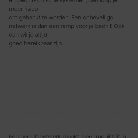
meer risico
om gehackt te worden. Een onbeveiligd
netwerk is dan een ramp voor je bedrijf. Ook
dan wil je altijd
goed bereikbaar zijn.
Onze experts kijken met je mee waar de
uitdagingen zitten. Waar loopt je bedrijf
tegenaan? Heb je genoeg capaciteit? En
waar staan jullie nu? Zit je bedrijf al in de
cloud of durf je het nog niet aan omdat
jullie die bedrijfszekerheid nog niet hebben?
Een bedrijfsnetwerk maakt meer mobiliteit in