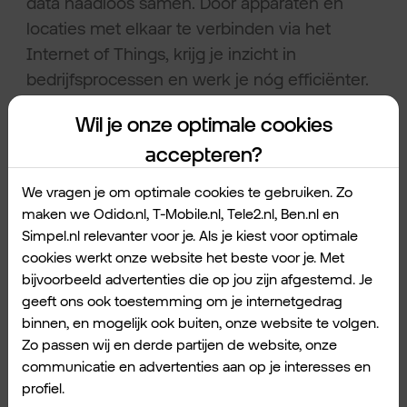
data naadloos samen. Door apparaten en
locaties met elkaar te verbinden via het
Internet of Things, krijg je inzicht in
bedrijfsprocessen en werk je nóg efficiënter.
Wil je onze optimale cookies
2.3 Artificial Intelligence (AI).
accepteren?
Data wordt in de toekomst steeds meer
We vragen je om optimale cookies te gebruiken. Zo
gebruikt om precies te kunnen bepalen waar
maken we Odido.nl, T-Mobile.nl, Tele2.nl, Ben.nl en
de klantbehoefte zit. Zo bied je een op maat
Simpel.nl relevanter voor je. Als je kiest voor optimale
gemaakte oplossing. En ook artificial
cookies werkt onze website het beste voor je. Met
intelligence zal in steeds sterkere mate
bijvoorbeeld advertenties die op jou zijn afgestemd. Je
worden gebruikt om in te spelen op de
geeft ons ook toestemming om je internetgedrag
binnen, en mogelijk ook buiten, onze website te volgen.
klantbehoefte. We zien nu al veel
Zo passen wij en derde partijen de website, onze
toepassingen waarbij klanten worden
communicatie en advertenties aan op je interesses en
geholpen door chatbots die informatie
profiel.
verschaffen door middel van AI.