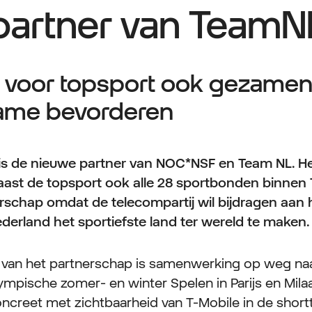
partner van TeamN
 voor topsport ook gezamenl
ame bevorderen
is de nieuwe partner van NOC*NSF en Team NL. Het
aast de topsport ook alle 28 sportbonden binnen
erschap omdat de telecompartij wil bijdragen aan 
rland het sportiefste land ter wereld te maken.
l van het partnerschap is samenwerking op weg naa
ympische zomer- en winter Spelen in Parijs en Mil
concreet met zichtbaarheid van T-Mobile in de short