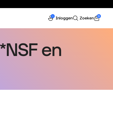
0
Inloggen
Zoeken
C*NSF en