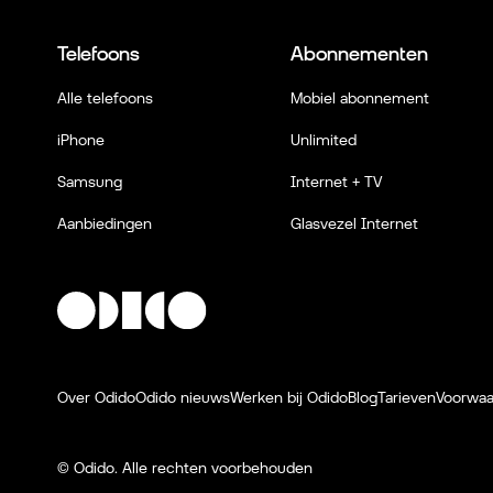
Telefoons
Abonnementen
Alle telefoons
Mobiel abonnement
iPhone
Unlimited
Samsung
Internet + TV
Aanbiedingen
Glasvezel Internet
Over Odido
Odido nieuws
Werken bij Odido
Blog
Tarieven
Voorwa
© Odido.
Alle rechten voorbehouden