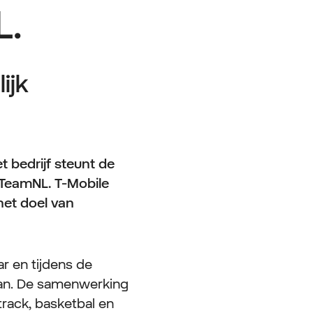
L.
ijk
 bedrijf steunt de
 TeamNL. T-Mobile
het doel van
r en tijdens de
aan. De samenwerking
track, basketbal en