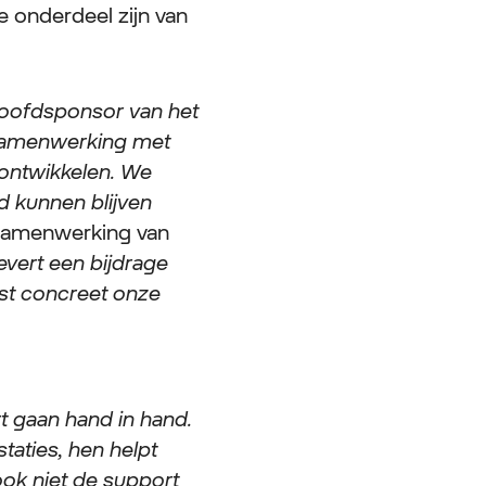
e onderdeel zijn van
hoofdsponsor van het
 Samenwerking met
 ontwikkelen. We
d kunnen blijven
 samenwerking van
evert een bijdrage
ast concreet onze
t gaan hand in hand.
taties, hen helpt
 ook niet de support