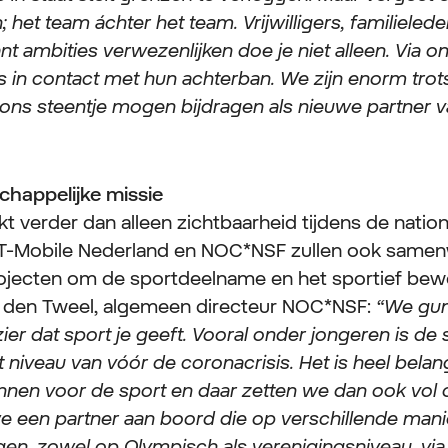
het team áchter het team. Vrijwilligers, familieleden
t ambities verwezenlijken doe je niet alleen. Via o
s in contact met hun achterban. We zijn enorm trots
 ons steentje mogen bijdragen als nieuwe partner
happelijke missie
t verder dan alleen zichtbaarheid tijdens de nation
T-Mobile Nederland en NOC*NSF zullen ook samen
ojecten om de sportdeelname en het sportief bew
n den Tweel, algemeen directeur NOC*NSF:
“We gun
ezier dat sport je geeft. Vooral onder jongeren is 
t niveau van vóór de coronacrisis. Het is heel belan
nnen voor de sport en daar zetten we dan ook vol o
een partner aan boord die op verschillende manier
ragen, zowel op Olympisch als verenigingsniveau, vi