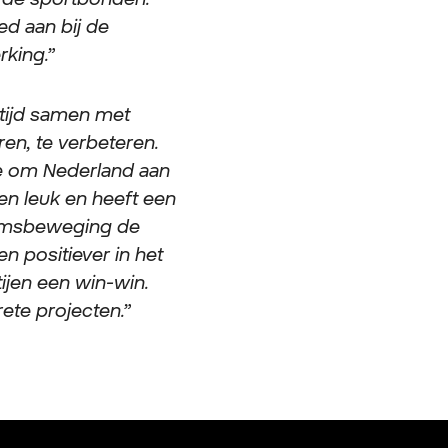
ed aan bij de
rking.”
tijd samen met
ren, te verbeteren.
e om Nederland aan
leen leuk en heeft een
haamsbeweging de
n positiever in het
tijen een win-win.
te projecten.”