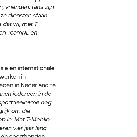
, vrienden, fans zijn
nze diensten staan
 dat wij met T-
 van TeamNL en
ale en internationale
werken in
egen in Nederland te
nen iedereen in de
de sportdeelname nog
grijk om die
p in. Met T-Mobile
en vier jaar lang
a de sportbonden.