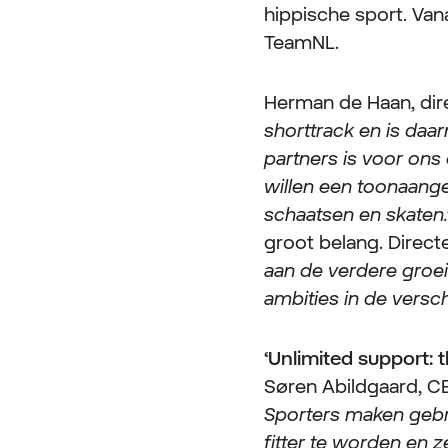
hippische sport. Van
TeamNL.
Herman de Haan, dir
shorttrack en is da
partners is voor ons
willen een toonaange
schaatsen en skaten
groot belang. Direct
aan de verdere groei
ambities in de versc
‘Unlimited support:
Søren Abildgaard, C
Sporters maken gebru
fitter te worden en z