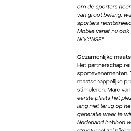
om de sporters heen; 
van groot belang, wan
sporters rechtstreek
Mobile vanaf nu ook
NOC*NSF.”
Gezamenlijke maatsc
Het partnerschap reik
sportevenementen. 
maatschappelijke pr
stimuleren. Marc va
eerste plaats het pl
lang niet terug op he
generatie weer te wi
Nederland hebben we 
structureel zal bijd