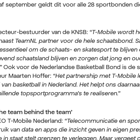
af september geldt dit voor alle 28 sportbonden di
ecteur-bestuurder van de KNSB:
“T-Mobile wordt 
arnaast TeamNL partner voor de hele schaatsbond.
 essentieel om de schaats- en skatesport te blijven
vend schaatsland blijven en zorgen dat jong en ou
.”
Ook voor de Nederlandse Basketball Bond is de
eur Maarten Hoffer:
“Het partnership met T-Mobile l
 van basketball in Nederland. Het helpt ons daarna
hillende topsportprogramma’s te realiseren.”
 the team behind the team’
EO T-Mobile Nederland:
“Telecommunicatie en spor
ik van data en apps die inzicht geven in eigen pres
e in staat stelt grenzen te verleggen. Maar vergeet