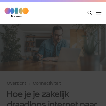
Business
Overzicht
Connectiviteit
Hoe je je zakelijk
draadloos internet naar