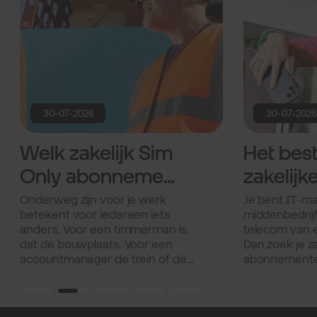
30-07-2026
30-07-202
Welk zakelijk Sim
Het bes
Only abonnement
zakelijk
past bij jou
abonne
Onderweg zijn voor je werk
Je bent IT-ma
betekent voor iedereen iets
middenbedrijf
onderweg?
mkb en
anders. Voor een timmerman is
telecom van e
grootzak
dat de bouwplaats. Voor een
Dan zoek je z
accountmanager de trein of de
abonnementen 
auto naar de volgende klant. Wat
Die je zelf ma
jullie gemeen hebben? Je hebt
Met een betr
een betrouwbare verbinding
verbinding. En