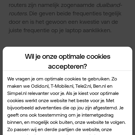
routers zijn namelijk zogenaamde
dualband-
routers
. Die geven beide frequenties tegelijk
door en is het gewoon een kwestie van de
juiste frequentie op je laptop aanklikken.
Tip 3:
controleer of het
Wil je onze optimale cookies
modem op
automatisch
accepteren?
staat.
We vragen je om optimale cookies te gebruiken. Zo
maken we Odido.nl, T-Mobile.nl, Tele2.nl, Ben.nl en
De ene dag heb je meer collega’s over de
Simpel.nl relevanter voor je. Als je kiest voor optimale
vloer dan de andere. Zeker nu hybride
cookies werkt onze website het beste voor je. Met
werken normaal is geworden. Toch wil je dat
bijvoorbeeld advertenties die op jou zijn afgestemd. Je
geeft ons ook toestemming om je internetgedrag
iedereen in beide situaties altijd goed van het
binnen, en mogelijk ook buiten, onze website te volgen.
internet gebruik kan maken en dat altijd het
Zo passen wij en derde partijen de website, onze
rustigste wifikanaal gebruikt wordt. En dus wil