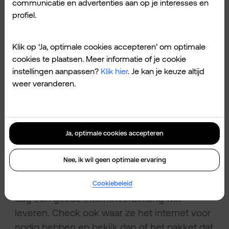
communicatie en advertenties aan op je interesses en
je in de perfecte situatie een modem hebben
profiel.
die dit automatisch voor je regelt. Want zo
kun je over een netwerk beschikken dat
Klik op ‘Ja, optimale cookies accepteren’ om optimale
zichzelf optimaliseert en zichzelf bijstelt,
cookies te plaatsen. Meer informatie of je cookie
afhankelijk van de omstandigheden binnen je
instellingen aanpassen?
Klik hier
. Je kan je keuze altijd
bedrijf.
weer veranderen.
Tip 4:
stel vast hoeveel
Ja, optimale cookies accepteren
medewerkers je bedrijf
heeft.
Nee, ik wil geen optimale ervaring
Kijk hoeveel medewerkers je gemiddeld per
Cookiebeleid
dag een goede internetverbinding wilt
leveren. Check ook waar ze het internet voor
nodig hebben en bekijk dan of het pakket dat