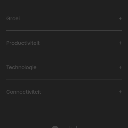
nodig, waar je ook bent.
als je die nod
welke abonne
past bij je bed
Groei
dit artikel.
Productiviteit
Technologie
Connectiviteit