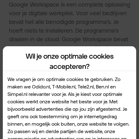
Google Workspace is een complete oplossing
voor je digitale werkplek. Voor veel bedrijven
bevat het alle benodigde programma’s. Je
hoeft niets te installeren. De programma’s
draaien in de cloud. Google Workspace bevat
een heleboel programma’s. Van Gmail om te
Wil je onze optimale cookies
mailen tot Documenten om in te typen. En
van Spreadsheets voor je berekeningen tot
accepteren?
Hangout om elkaar te spreken.
We vragen je om optimale cookies te gebruiken. Zo
maken we Odido.nl, T-Mobile.nl, Tele2.nl, Ben.nl en
Simpel.nl relevanter voor je. Als je kiest voor optimale
Het handige aan deze digitale werkplek? Alle
cookies werkt onze website het beste voor je. Met
programma’s werken samen. Je data is altijd
bijvoorbeeld advertenties die op jou zijn afgestemd. Je
up-to-date. Vanuit Gmail zet je afspraken in je
geeft ons ook toestemming om je internetgedrag
agenda. Documenten bewaar je automatisch
binnen, en mogelijk ook buiten, onze website te volgen.
Zo passen wij en derde partijen de website, onze
op Google Drive. Via Gmail deel je ze met
communicatie en advertenties aan op je interesses en