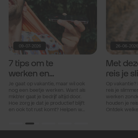
09-07-2026
26-06-202
7 tips om te
Met dez
werken en
reis je sl
ontspannen
je berei
Je gaat op vakantie, maar wil ook
Op vakantie? 
nog een beetje werken. Want als
reis je slimme
tijdens je
mkb’er gaat je bedrijf altijd door.
werken zonder
vakantie.
Hoe zorg je dat je productief blijft
houden je reis
en ook tot rust komt? Helpen we
Ontdek welke 
je bij. Met deze 7 tips werk je
maken.
slimmer zodat je genoeg tijd
overhoudt voor ontspanning.