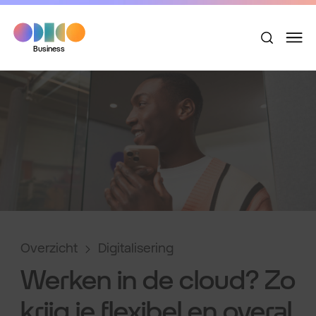
Business
Overzicht
Digitalisering
Werken in de cloud? Zo
krijg je flexibel en overal