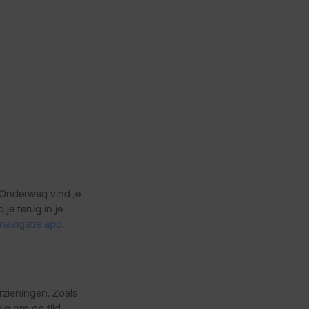
 Onderweg vind je
je terug in je
snavigatie app
.
rzieningen. Zoals
ig om op tijd