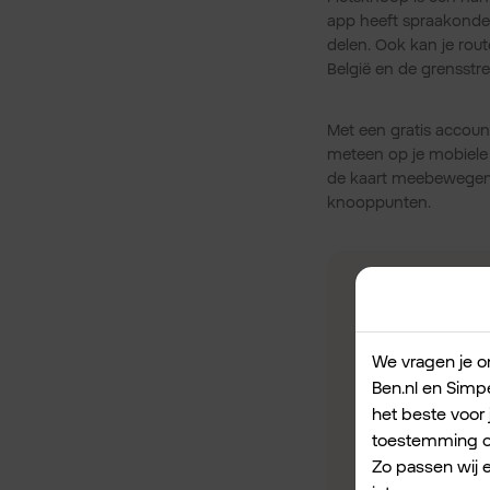
app heeft spraakonder
delen. Ook kan je rou
België en de grensstr
Met een gratis accoun
meteen op je mobiele t
de kaart meebewegen.
knooppunten.
We vragen je om
Ben.nl en Simpe
het beste voor 
toestemming om
Zo passen wij 