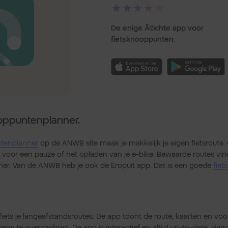
★★★★★
De enige Ã©chte app voor
fietsknooppunten.
ppuntenplanner.
tenplanner
op de ANWB site maak je makkelijk je eigen fietsroute.
voor een pauze of het opladen van je e-bike. Bewaarde routes vind 
ner. Van de ANWB heb je ook de Eropuit app. Dat is een goede
fiet
iets je langeafstandsroutes. De app toont de route, kaarten en voo
s te overnachten. De app is interactief en altijd up-to-date. Hand