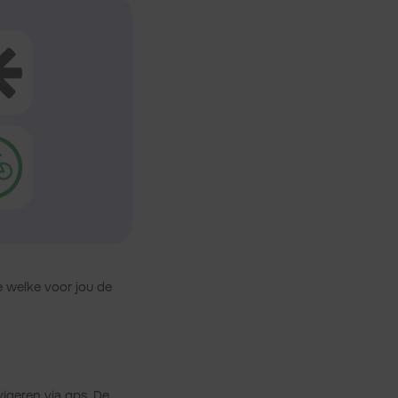
e welke voor jou de
igeren via gps. De