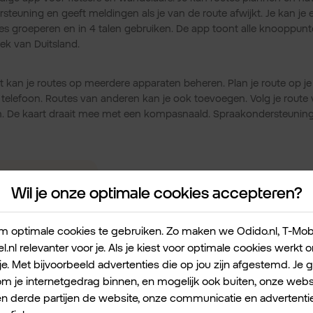
steuning en geeft meldingen als je van de route afwijkt. Je kan je
tes groeperen en in 4 talen gebruiken. De app toont alle knooppunt
eek van Duitsland.
t kan je routes op meerdere apparaten beheren. Plan je route op je
elefoon. Routes van anderen kan je ook toevoegen. Volg je route vi
 De kaart draait mee met een kompasnaald. Spraakondersteuning
Wil je onze optimale cookies accepteren?
Fietsknoop biking and hi
★★★★★
 optimale cookies te gebruiken. Zo maken we Odido.nl, T-Mobile
l.nl relevanter voor je. Als je kiest voor optimale cookies werkt
Use bike and hike nodes in The
je. Met bijvoorbeeld advertenties die op jou zijn afgestemd. Je 
Netherlands and Belgium to mak
own routes.
 je internetgedrag binnen, en mogelijk ook buiten, onze websi
en derde partijen de website, onze communicatie en advertentie