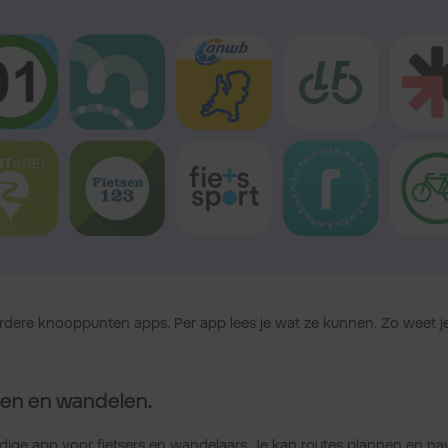
rdere knooppunten apps. Per app lees je wat ze kunnen. Zo weet j
tsen en wandelen.
dige app voor fietsers en wandelaars. Je kan routes plannen en nav