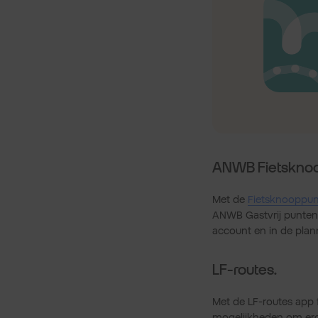
ANWB Fietsknoo
Met de
Fietsknooppun
ANWB Gastvrij punten 
account en in de plan
LF-routes.
Met de LF-routes app f
mogelijkheden om ergen