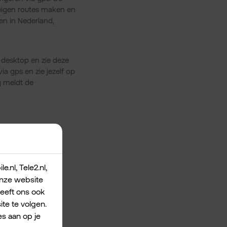
 eigen routes maken en
en in Nederland,
 desktop en zie deze
a gps en zie jezelf op
 meldt de
king
.nl, Tele2.nl,
 onze website
geeft ons ook
e your
te te volgen.
s aan op je