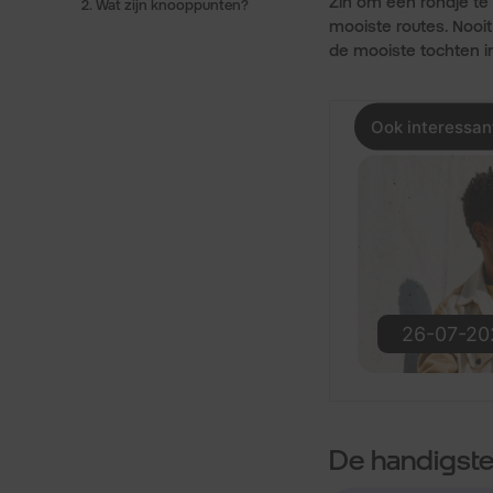
Zin om een rondje te
2. Wat zijn knooppunten?
mooiste routes. Nooit
de mooiste tochten i
De handigst