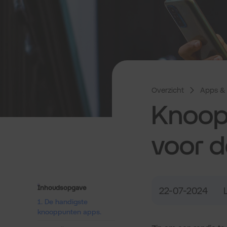
Overzicht
Apps & 
Knoop
voor d
Inhoudsopgave
22-07-2024
1. De handigste
knooppunten apps.