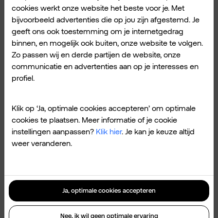
naar iCloud. Je kunt de locatie dan wel zien,
cookies werkt onze website het beste voor je. Met
maar nog niet de zoekfunctie gebruiken. Hier
bijvoorbeeld advertenties die op jou zijn afgestemd. Je
lees je meer over
hoe een AirTag precies
geeft ons ook toestemming om je internetgedrag
werkt
.
binnen, en mogelijk ook buiten, onze website te volgen.
Zo passen wij en derde partijen de website, onze
communicatie en advertenties aan op je interesses en
Wat kost een AirTag?
profiel.
Een losse AirTag kost € 39. Wil je er direct
Klik op ‘Ja, optimale cookies accepteren’ om optimale
meer bestellen? Voor 4 AirTags betaal je €
cookies te plaatsen. Meer informatie of je cookie
129. Zo kan je er bijvoorbeeld eentje in je
instellingen aanpassen?
Klik hier
. Je kan je keuze altijd
weer veranderen.
portemonnee doen en eentje in je koffer als
je op vakantie gaat. Er zijn ook sleutelhangers
voor je AirTag verkrijgbaar.
Ja, optimale cookies accepteren
Voor
Samsung telefoons
is de
Galaxy Smart
Nee, ik wil geen optimale ervaring