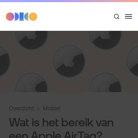
Overzicht
Mobiel
Wat is het bereik van
een Apple AirTag?