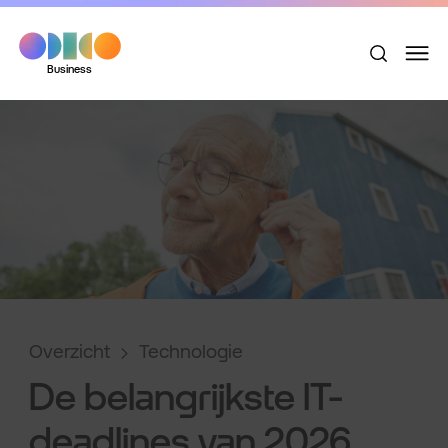
Business
Overzicht
Technologie
De belangrijkste IT-
deadlines van 2026.