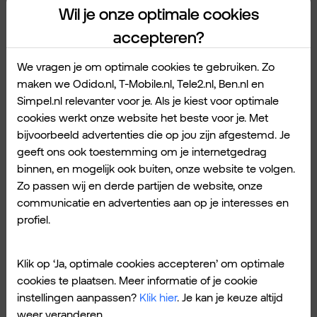
Wil je onze optimale cookies
softwareafhankelijkheden worden strakker.
accepteren?
En auditors accepteren verouderde systemen
niet meer.
We vragen je om optimale cookies te gebruiken. Zo
maken we Odido.nl, T-Mobile.nl, Tele2.nl, Ben.nl en
Simpel.nl relevanter voor je. Als je kiest voor optimale
Voor veel bedrijven is 2026 het jaar waarin
cookies werkt onze website het beste voor je. Met
keuzes niet langer uitgesteld kunnen worden.
bijvoorbeeld advertenties die op jou zijn afgestemd. Je
Niet alleen om risico’s te verkleinen. Maar ook
geeft ons ook toestemming om je internetgedrag
binnen, en mogelijk ook buiten, onze website te volgen.
omdat leveranciers, partners en cloudservices
Zo passen wij en derde partijen de website, onze
niet meer aansluiten op oude standaarden.
communicatie en advertenties aan op je interesses en
profiel.
Het gaat om deze platformen:
SQL Server 2016
Klik op ‘Ja, optimale cookies accepteren’ om optimale
cookies te plaatsen. Meer informatie of je cookie
Office LTSC 2021
instellingen aanpassen?
Klik hier
. Je kan je keuze altijd
Windows Server 2012
weer veranderen.