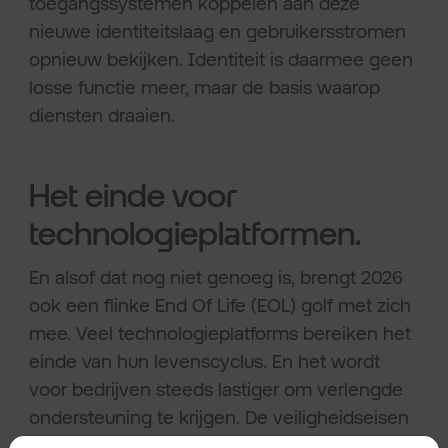
toegangssystemen koppelen aan deze
nieuwe identiteitslaag en gebruikersstromen
opnieuw bekijken. Identiteit is daarmee geen
losse functie meer, maar de basis waarop
diensten draaien.
Het einde voor
technologieplatformen.
En alsof dat nog niet genoeg is, brengt 2026
ook een flinke End Of Life (EOL) golf met zich
mee. Veel technologieplatforms bereiken het
einde van hun levenscyclus. En het wordt
voor bedrijven steeds lastiger om verlengde
ondersteuning te krijgen. De veiligheidseisen
liggen hoger. Cloud- en