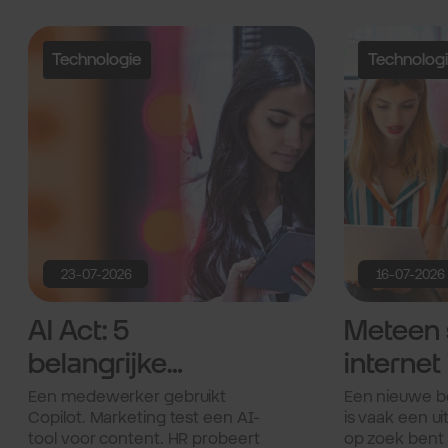
Technologie
Technolog
23-07-2026
16-07-2026
AI Act: 5
Meteen 
belangrijke
internet 
vragen voor IT-
nieuwe
Een medewerker gebruikt
Een nieuwe be
Copilot. Marketing test een AI-
is vaak een ui
managers.
bedrijfs
tool voor content. HR probeert
op zoek bent