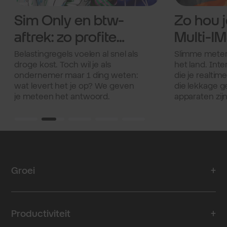
Sim Only en btw-
Zo hou 
aftrek: zo profiteer
Multi-IM
je als
apparat
Belastingregels voelen al snel als
Slimme meter
droge kost. Toch wil je als
het land. Inte
ondernemer.
wereldw
ondernemer maar 1 ding weten:
die je realtim
verbond
wat levert het je op? We geven
die lekkage ge
je meteen het antwoord.
apparaten zij
zorg je dat ap
verschillende
verschillende
verbonden bli
simkaarten, 
of moeilijk be
Groei
IMSI een oplo
is en hoe dat w
artikel.
Productiviteit