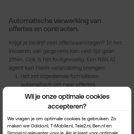
Automatische verwerking van
offertes en contracten.
Krijgt je bedrijf veel offerteaanvragen? In het
invoeren van gegevens kan veel tijd gaan
zitten. Ook is het foutgevoelig. Een N8N AI
agent kan hierin verandering brengen:
Het zet ingediende formulieren
automatisch om naar offertes.
Het haalt de juiste gegevens op uit
Wil je onze optimale cookies
bijgevoegde documenten, bijvoorbeeld
accepteren?
over de wensen van de opdracht.
Het systeem controleert of alle
We vragen je om optimale cookies te gebruiken. Zo
informatie compleet is.
maken we Odido.nl, T-Mobile.nl, Tele2.nl, Ben.nl en
Simpel.nl relevanter voor je. Als je kiest voor optimale