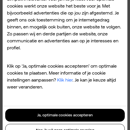
Goedgekeurde offertes gaan meteen
cookies werkt onze website het beste voor je. Met
naar het factureringssysteem en de klant
bijvoorbeeld advertenties die op jou zijn afgestemd. Je
ontvangt een bevestiging via mail.
geeft ons ook toestemming om je internetgedrag
binnen, en mogelijk ook buiten, onze website te volgen.
Resultaat: snellere offerteverwerking met
Zo passen wij en derde partijen de website, onze
minder fouten, zodat je team meer tijd heeft
communicatie en advertenties aan op je interesses en
voor ander werk.
profiel.
Slimme planning van
Klik op ‘Ja, optimale cookies accepteren’ om optimale
onderhoudswerkzaamheden.
cookies te plaatsen. Meer informatie of je cookie
instellingen aanpassen?
Klik hier
. Je kan je keuze altijd
Wanneer je bedrijf veel
weer veranderen.
onderhoudswerkzaamheden uitvoert, is
planning vaak een uitdaging. Storingen laten
zich lastig voorspellen en spoedklussen
komen er vaak tussendoor. Een workflow met
Ja, optimale cookies accepteren
een N8N AI agent kan hierin structuur