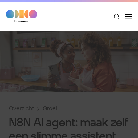
Business
Overzicht
Groei
N8N AI agent: maak zelf
een slimme assistent