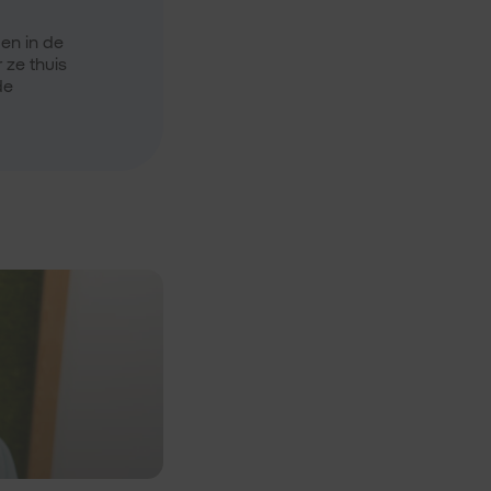
gen in de
 ze thuis
de