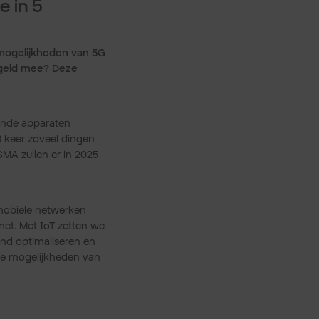
 in 5
e mogelijkheden van 5G
r geld mee? Deze
lende apparaten
3 keer zoveel dingen
MA zullen er in 2025
 mobiele netwerken
net. Met IoT zetten we
and optimaliseren en
 de mogelijkheden van