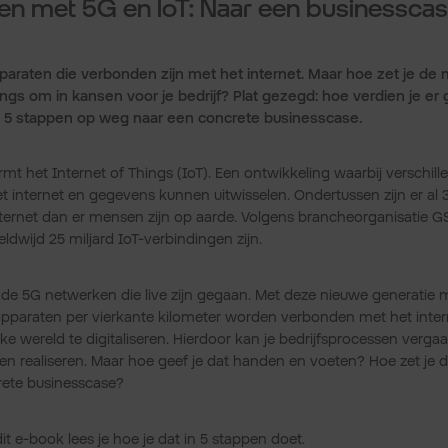
n met 5G en IoT: Naar een businesscase
pparaten die verbonden zijn met het internet. Maar hoe zet je d
ings om in kansen voor je bedrijf? Plat gezegd: hoe verdien je e
in 5 stappen op weg naar een concrete businesscase.
mt het Internet of Things (IoT). Een ontwikkeling waarbij verschil
t internet en gegevens kunnen uitwisselen. Ondertussen zijn er al 
ernet dan er mensen zijn op aarde. Volgens brancheorganisatie GS
dwijd 25 miljard IoT-verbindingen zijn.
n de 5G netwerken die live zijn gegaan. Met deze nieuwe generatie
apparaten per vierkante kilometer worden verbonden met het inter
e wereld te digitaliseren. Hierdoor kan je bedrijfsprocessen verga
n realiseren. Maar hoe geef je dat handen en voeten? Hoe zet je
rete businesscase?
 dit e-book lees je hoe je dat in 5 stappen doet.