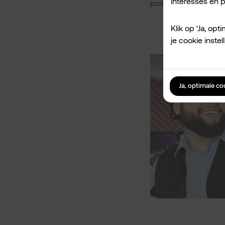
interesses en pr
profiteer je van goede
Klik op ‘Ja, op
je cookie inst
Ja, optimale c