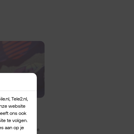
.nl, Tele2.nl,
 onze website
geeft ons ook
te te volgen.
t is dat wél. Begin
s aan op je
anbod tekort? En hoe