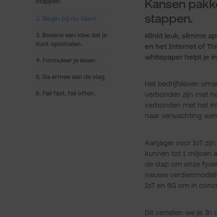
Kansen pakke
stappen.
stappen.
2. Begin bij de klant.
Klinkt leuk, slimme a
3. Bedenk een idee dat je
kunt opschalen.
en het Internet of Th
whitepaper helpt je 
4. Formuleer je eisen.
5. Ga ermee aan de slag.
Het bedrijfsleven omar
6. Fail fast, fail often.
verbonden zijn met he
verbonden met het int
naar verwachting werel
Aanjager voor IoT zij
kunnen tot 1 miljoen 
de stap om onze fysiek
nieuwe verdienmodelle
IoT en 5G om in conc
Dit vertellen we je. In