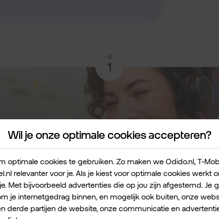
1
Wil je onze optimale cookies accepteren?
 optimale cookies te gebruiken. Zo maken we Odido.nl, T-Mobile
l.nl relevanter voor je. Als je kiest voor optimale cookies werkt
lant.
je. Met bijvoorbeeld advertenties die op jou zijn afgestemd. Je 
 je internetgedrag binnen, en mogelijk ook buiten, onze websi
zelf geen businesscase. Het oplossen van een probleem voor je klan
en derde partijen de website, onze communicatie en advertentie
n de behoeften van je (potentiële) klant. Waar schiet je huidige a