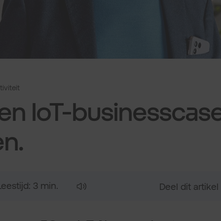
iviteit
en IoT-businesscase
n.
Leestijd: 3 min.
Deel dit artikel