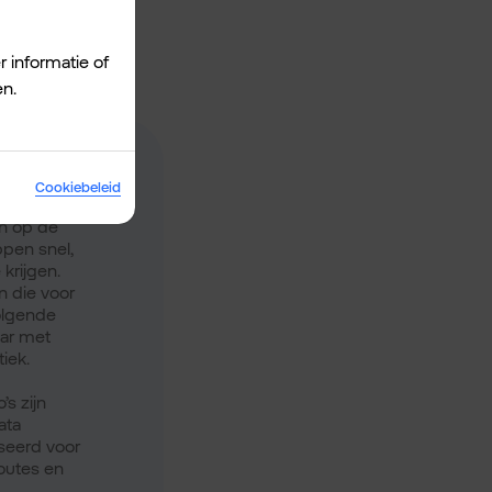
r informatie of
en.
Cookiebeleid
an online
in op de
pen snel,
krijgen.
n die voor
olgende
aar met
iek.
s zijn
ata
seerd voor
outes en