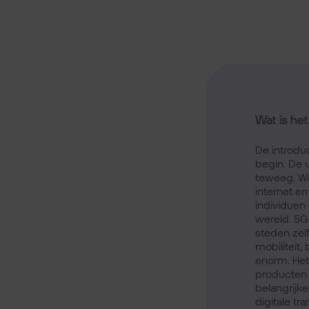
Wat is he
De introdu
begin. De u
teweeg. Wa
internet en
individuen 
wereld. 5G 
steden zelf
mobiliteit,
enorm. Het
producten 
belangrijke
digitale tr