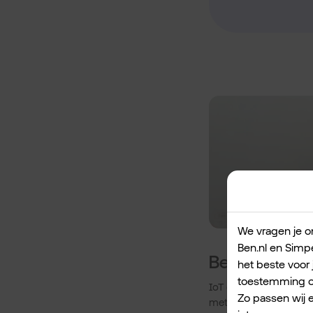
We vragen je om
Ben.nl en Simpe
Begin bij de k
het beste voor 
toestemming om
IoT en 5G zijn op zich
Zo passen wij 
met het analyseren va