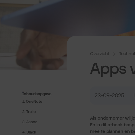
Overzicht
Technol
Apps 
Inhoudsopgave
23-09-2025
1. OneNote
2. Trello
Als ondernemer wil j
3. Asana
En in dit e-book bes
mee te plannen en be
4. Slack