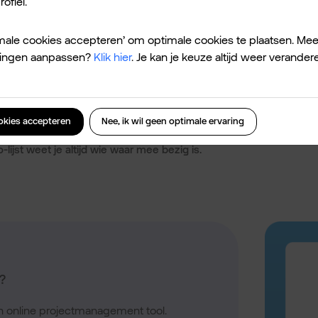
ofiel.
of op Sharepoint.
timale cookies accepteren’ om optimale cookies te plaatsen. Mee
ellingen aanpassen?
Klik hier
. Je kan je keuze altijd weer verander
ookies accepteren
Nee, ik wil geen optimale ervaring
lijst weet je altijd wie waar mee bezig is.
?
n online projectmanagement tool.