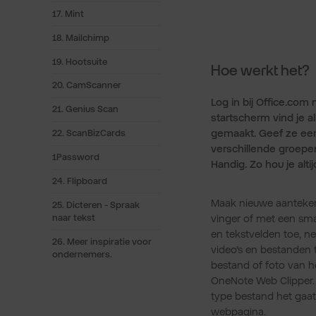
17. Mint
18. Mailchimp
19. Hootsuite
Hoe werkt het?
20. CamScanner
Log in bij Office.com 
21. Genius Scan
startscherm vind je a
gemaakt. Geef ze een 
22. ScanBizCards
verschillende groepen
1Password
Handig. Zo hou je alti
24. Flipboard
Maak nieuwe aanteken
25. Dicteren - Spraak
naar tekst
vinger of met een s
en tekstvelden toe, n
26. Meer inspiratie voor
video’s en bestanden 
ondernemers.
bestand of foto van h
OneNote Web Clipper.
type bestand het gaat
webpagina.