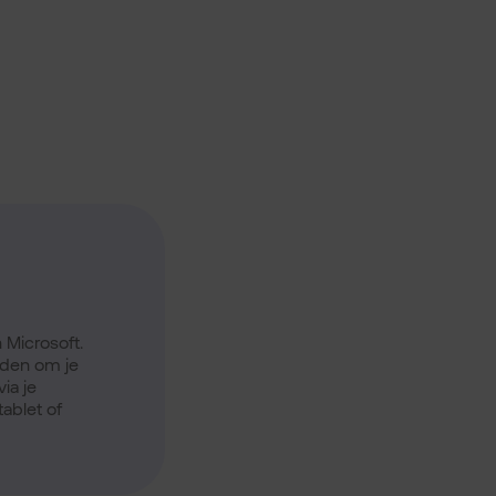
Microsoft.
eden om je
ia je
tablet of