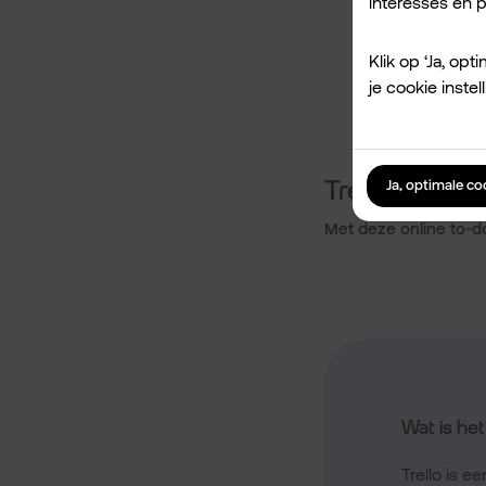
interesses en pr
Klik op ‘Ja, op
je cookie inst
Trello
Ja, optimale c
Met deze online to-do-
Wat is het
Tr
ello
is ee