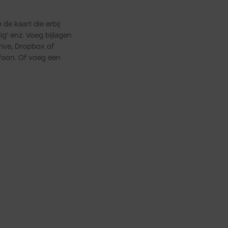
 de kaart die erbij
ig’ enz. Voeg bijlagen
rive, Dropbox of
efoon. Of voeg een