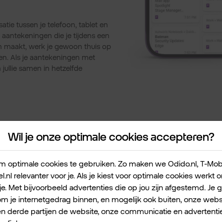
atie tussen je telefoon, tablet en
 aantekeningen die je tijdens een
n maakt, werk je gewoon thuis op
men. Als je aantekeningen met
 jullie samen in hetzelfde
Wil je onze optimale cookies accepteren?
 optimale cookies te gebruiken. Zo maken we Odido.nl, T-Mobile
l.nl relevanter voor je. Als je kiest voor optimale cookies werkt
Wat kost het?
je. Met bijvoorbeeld advertenties die op jou zijn afgestemd. Je 
 je internetgedrag binnen, en mogelijk ook buiten, onze websi
OneNote is gratis. En je aantekeninge
en derde partijen de website, onze communicatie en advertentie
worden – ook gratis – opgeslagen in