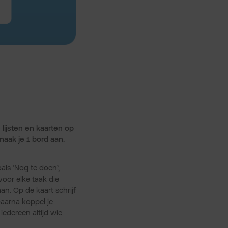
 lijsten en kaarten op
 maak je 1 bord aan.
als ‘Nog te doen’,
 voor elke taak die
n. Op de kaart schrijf
Daarna koppel je
edereen altijd wie