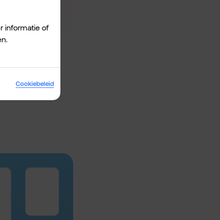
r informatie of
en.
Cookiebeleid