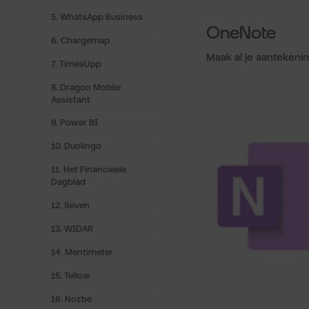
5. WhatsApp Business
OneNote
6. Chargemap
Maak al je aantekening
7. TimesUpp
8. Dragon Mobile
Assistant
9. Power BI
10. Duolingo
11. Het Financieele
Dagblad
12. Seven
13. WIDAR
14. Mentimeter
15. Tellow
16. Nozbe