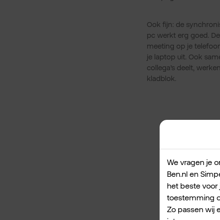
Ook fijn: de synchronis
pc werkt erg goed. De
meeting op je telefoo
je laptop uit. Ook sa
collega’s deelt, werken
kladblok.
We vragen je om
Ben.nl en Simpe
het beste voor 
toestemming om
Zo passen wij 