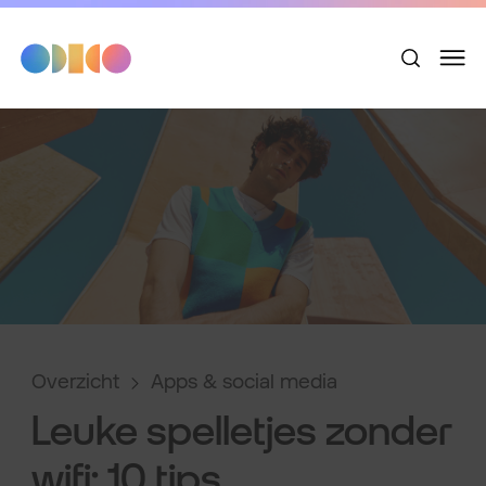
Overzicht
Apps & social media
Leuke spelletjes zonder
wifi: 10 tips.