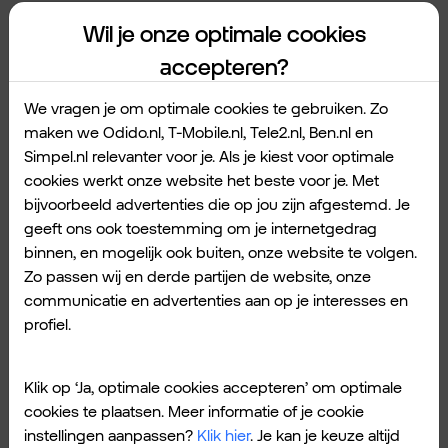
en kan het uiterlijk van je wagens veranderen.
Wil je onze optimale cookies
Ook kan je samen met vrienden een
accepteren?
raceteam beginnen. Kan je wel online
spelen? Dan kan je racen met mensen van
We vragen je om optimale cookies te gebruiken. Zo
over de hele wereld.
maken we Odido.nl, T-Mobile.nl, Tele2.nl, Ben.nl en
Simpel.nl relevanter voor je. Als je kiest voor optimale
cookies werkt onze website het beste voor je. Met
bijvoorbeeld advertenties die op jou zijn afgestemd. Je
geeft ons ook toestemming om je internetgedrag
binnen, en mogelijk ook buiten, onze website te volgen.
Zo passen wij en derde partijen de website, onze
communicatie en advertenties aan op je interesses en
profiel.
Klik op ‘Ja, optimale cookies accepteren’ om optimale
cookies te plaatsen. Meer informatie of je cookie
instellingen aanpassen?
Klik hier
. Je kan je keuze altijd