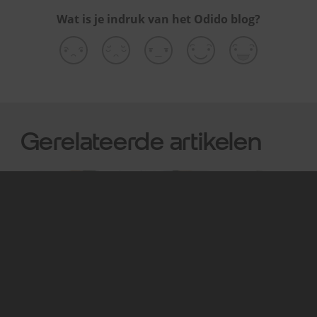
Wat is je indruk van het Odido blog?
Gerelateerde artikelen
Apps & social media
Apps &