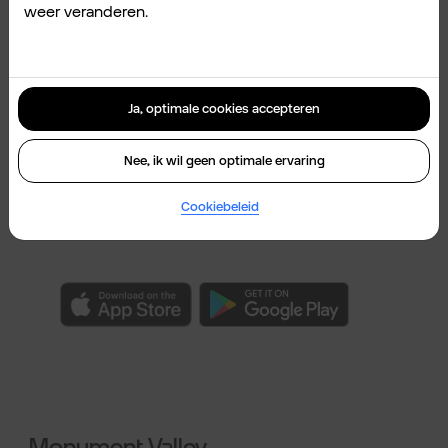
weer veranderen.
CSR Racing 2 – Car Racing
Game
Ja, optimale cookies accepteren
★★★★★
Nee, ik wil geen optimale ervaring
Tune cars for high-performance
racing! Drag race in this exciting
Cookiebeleid
racing game!
Monument Valley