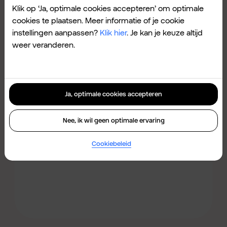
De Galaxy Z Fold8, Galaxy Z Fold8
Klik op ‘Ja, optimale cookies accepteren’ om optimale
Ultra en Galaxy Z Flip8 zijn de
cookies te plaatsen. Meer informatie of je cookie
instellingen aanpassen?
Klik hier
. Je kan je keuze altijd
nieuwste opvouwbare telefoons van
weer veranderen.
Samsung. Met betere schermen
dan ooit. Ontdek hier wat je allemaal
kan met deze futuristische
telefoons.
Ja, optimale cookies accepteren
Nee, ik wil geen optimale ervaring
Ontdek ze hier.
Cookiebeleid