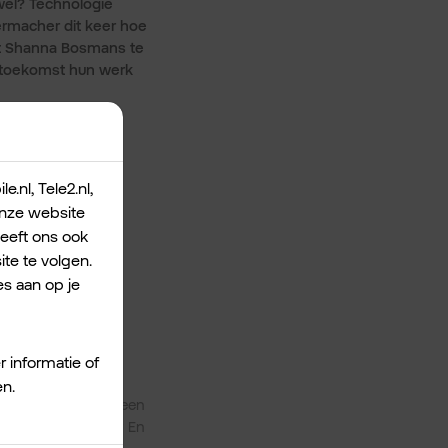
 wel? Technologie
rmacher dit keer hoe
oft Shanna Bosmans te
e toekomst hun werk
.nl, Tele2.nl,
 onze website
geeft ons ook
te te volgen.
s aan op je
r informatie of
en.
 je zaken doet in een
 we het menselijk? En