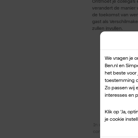
Ontmoet je collega’s 
verandert de manier
de toekomst van werk 
gast als Verschilmake
zullen invullen.
We vragen je om
Ben.nl en Simpe
het beste voor 
toestemming om
Zo passen wij 
interesses en pr
Klik op ‘Ja, op
je cookie inst
In de podcastreeks
V
constant innoverende