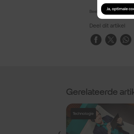
Ja, optimale c
Beeld: Odido
Deel dit artikel
Gerelateerde arti
t Multi-IMSI
Technologie
en wereldwijd
erspreid door het land.