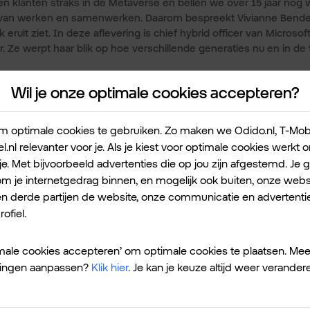
en klanten straks in de Metaverse en bellen we over 15 jaar nog
 van werken en samenwerken. Daarom bespreekt Vivianne Bende
eruit ziet. In deze aflevering is chief hybrid officer van Micros
r. Ze werpt haar blik op hoe verschillende generaties nu en in d
Wil je onze optimale cookies accepteren?
 optimale cookies te gebruiken. Zo maken we Odido.nl, T-Mobile
l.nl relevanter voor je. Als je kiest voor optimale cookies werkt
je. Met bijvoorbeeld advertenties die op jou zijn afgestemd. Je 
 je internetgedrag binnen, en mogelijk ook buiten, onze websi
en derde partijen de website, onze communicatie en advertentie
ofiel.
timale cookies accepteren’ om optimale cookies te plaatsen. Mee
ellingen aanpassen?
Klik hier
. Je kan je keuze altijd weer verander
erschilmakers
bespreekt tech journalist Vivianne Bendermacher hoe
 en digitaal verbonden wereld. Welke trends zien we? Hoe houden