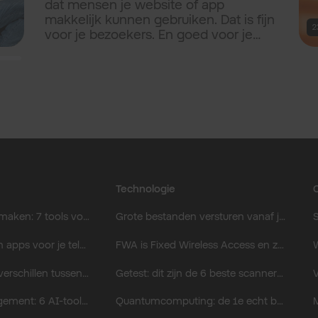
dat mensen je website of app
makkelijk kunnen gebruiken. Dat is fijn
2
voor je bezoekers. En goed voor je
bedrijf. Je bereikt meer mensen,
verbetert hun online ervaring en
bespaart tijd en onderhoud. In dit
artikel zetten we de voordelen voor je
op een rij.
Technologie
C
AI afbeeldingen maken: 7 tools voor de perfecte AI foto.
Grote bestanden versturen vanaf je telefoon doe je met deze apps.
S
De beste 3D-scan apps voor je telefoon.
FWA is Fixed Wireless Access en zo werkt het voor je bedrijf.
De belangrijkste verschillen tussen Gemini en ChatGPT.
Getest: dit zijn de 6 beste scanner-apps voor iOS en Android.
AI project management: 6 AI-tools om je werkdag makkelijker te maken.
Quantumcomputing: de 1e echt bruikbare quantumcomputer komt eraan.