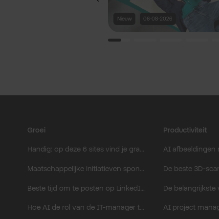
racht die je realtime
die lekkage gelijk
Nieuw
06-08-2026
raten zijn overal. Maar
apparaten in
anden en op
twerken altijd
en? Zonder losse
e roamingkosten of
 Daar is Multi-IMSI een
Wat dat is en hoe dat
dit artikel.
Groei
Productiviteit
Handig: op deze 6 sites vind je gratis en rechtenvrije stockfoto’s.
Maatschappelijke initiatieven sponsoren: zo pak je het aan.
Beste tijd om te posten op LinkedIn: zo krijg je meer bereik.
Hoe AI de rol van de IT-manager transformeert tot innovator.