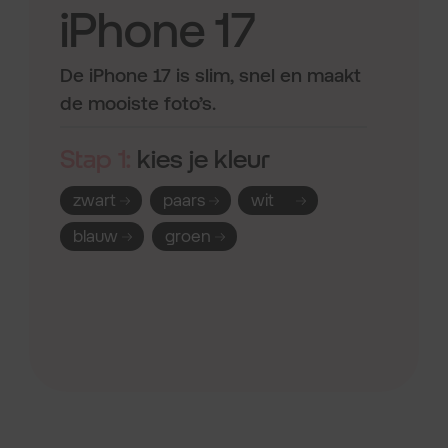
iPhone 17
De iPhone 17 is slim, snel en maakt
de mooiste foto’s.
Stap 1:
kies je kleur
zwart
paars
wit
blauw
groen