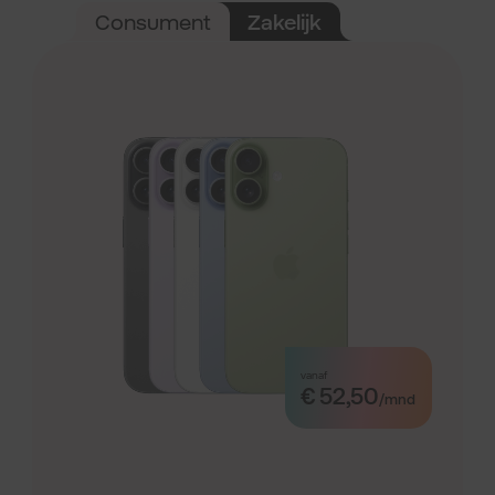
Consument
Zakelijk
vanaf
€ 52,50
/mnd