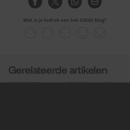
Wat is je indruk van het Odido blog?
Gerelateerde artikelen
Apps & social media
Apps &