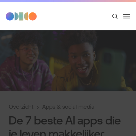
Overzicht
Apps & social media
De 7 beste AI apps die
je leven makkelijker