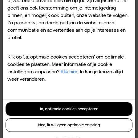
bijvoorbeeld advertenties die op jou zijn afgestemd. Je
Microsoft Copilot
geeft ons ook toestemming om je internetgedrag
★★★★★
binnen, en mogelijk ook buiten, onze website te volgen.
Zo passen wij en derde partijen de website, onze
AI-assistent: chat, vraag, zoek, maak
communicatie en advertenties aan op je interesses en
| AI-antwoord, chatbot, afbeelding
profiel.
Creator
Klik op ‘Ja, optimale cookies accepteren’ om optimale
cookies te plaatsen. Meer informatie of je cookie
instellingen aanpassen?
Klik hier
. Je kan je keuze altijd
weer veranderen.
Perplexity: een extra betrouwbare AI
Ja, optimale cookies accepteren
app.
Nee, ik wil geen optimale ervaring
Perplexity is beter dan gewone