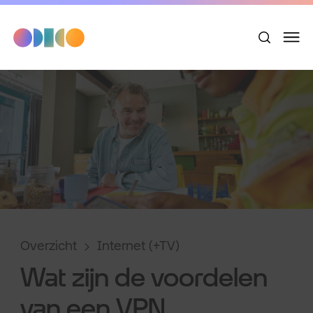
Overzicht
Internet (+TV)
Wat zijn de voordelen
van een VPN