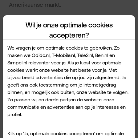
Amerikaanse markt.
Wil je onze optimale cookies
De nadelen van VPN: waar
accepteren?
moet je alsnog op letten?
We vragen je om optimale cookies te gebruiken. Zo
Met een VPN verbinding kun je veiliger aan
maken we Odido.nl, T-Mobile.nl, Tele2.nl, Ben.nl en
Simpel.nl relevanter voor je. Als je kiest voor optimale
het werk. Toch is het niet zo dat je compleet
cookies werkt onze website het beste voor je. Met
veilig bent en er zit een aantal nadelen aan
bijvoorbeeld advertenties die op jou zijn afgestemd. Je
VPN. Je moet nog wel op de volgende punten
geeft ons ook toestemming om je internetgedrag
letten:
binnen, en mogelijk ook buiten, onze website te volgen.
Zo passen wij en derde partijen de website, onze
Malware
communicatie en advertenties aan op je interesses en
profiel.
Ontvang je rare bestanden via de e-mail of
een aparte link via WhatsApp waarmee je iets
Klik op ‘Ja, optimale cookies accepteren’ om optimale
downloadt? Met je VPN verbinding ben je